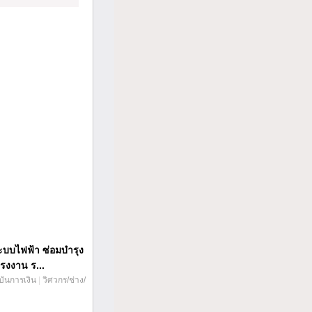
ะบบไฟฟ้า ซ่อมบำรุง
รงงาน ร...
บันการเงิน
|
วิศวกร/ช่าง/