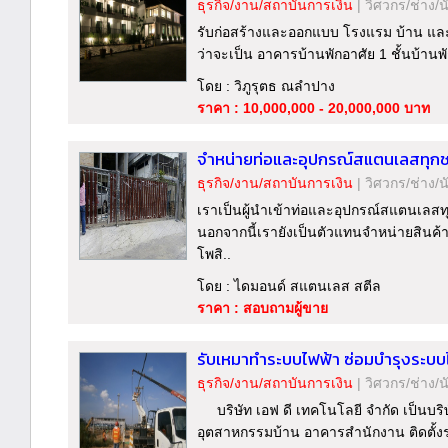
ธุรกิจ/งาน/สถาบันการเงิน
|
วิศวกร/ช่าง/น
รับก่อสร้างและออกแบบ โรงแรม บ้าน และ ส
ว่าจะเป็น อาคารบ้านพักอาศัย 1 ชั้นบ้านพ
โดย : วิภูรุตธ ณลำปาง
ราคา : 10,000,000 - 20,000,000 บาท
จำหน่ายท่อและอุปกรณ์สแตนเลสทุกช
ธุรกิจ/งาน/สถาบันการเงิน
|
วิศวกร/ช่าง/น
เราเป็นผู้นำเข้าท่อและอุปกรณ์สแตนเลสทุ
นอกจากนี้เรายังเป็นตัวแทนจำหน่ายสินค้า
โพสิ..
โดย : ไดมอนด์ สแตนเลส สตีล
ราคา : สอบถามผู้ขาย
รับเหมาทำระบบไฟฟ้า ซ่อมบำรุงระบบ
ธุรกิจ/งาน/สถาบันการเงิน
|
วิศวกร/ช่าง/น
บริษัท เอฟ ดี เทคโนโลยี จำกัด เป็นบ
อุตสาหกรรมบ้าน อาคารสำนักงาน ติดตั้ง