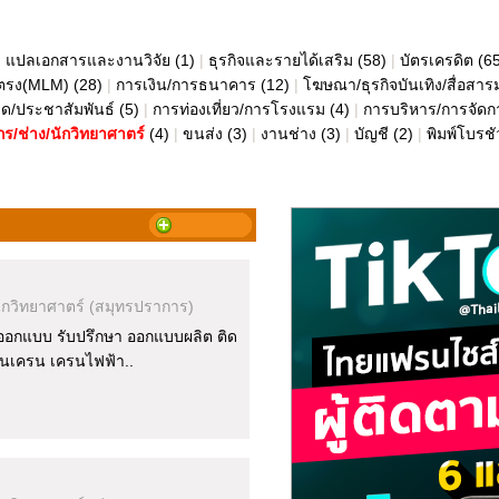
|
แปลเอกสารและงานวิจัย
(1)
|
ธุรกิจและรายได้เสริม
(58)
|
บัตรเครดิต
(6
ยตรง(MLM)
(28)
|
การเงิน/การธนาคาร
(12)
|
โฆษณา/ธุรกิจบันเทิง/สื่อส
ด/ประชาสัมพันธ์
(5)
|
การท่องเที่ยว/การโรงแรม
(4)
|
การบริหาร/การจัดก
กร/ช่าง/นักวิทยาศาตร์
(4)
|
ขนส่ง
(3)
|
งานช่าง
(3)
|
บัญชี
(2)
|
พิมพ์โบรชั
ักวิทยาศาตร์
(สมุทรปราการ)
รับออกแบบ รับปรึกษา ออกแบบผลิต ติด
านเครน เครนไฟฟ้า..