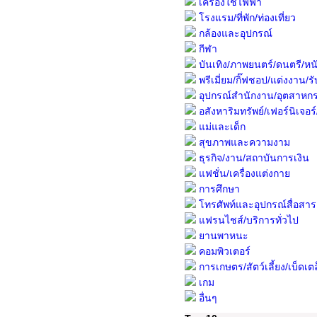
เครื่องใช้ไฟฟ้า
โรงแรม/ที่พัก/ท่องเที่ยว
กล้องและอุปกรณ์
กีฬา
บันเทิง/ภาพยนตร์/ดนตรี/หนั
พรีเมี่ยม/กิ๊ฟชอป/แต่งงาน/รับ
อุปกรณ์สำนักงาน/อุตสาหก
อสังหาริมทรัพย์/เฟอร์นิเจอร์/พื
แม่และเด็ก
สุขภาพและความงาม
ธุรกิจ/งาน/สถาบันการเงิน
แฟชั่น/เครื่องแต่งกาย
การศึกษา
โทรศัพท์และอุปกรณ์สื่อสาร
แฟรนไชส์/บริการทั่วไป
ยานพาหนะ
คอมพิวเตอร์
การเกษตร/สัตว์เลี้ยง/เบ็ดเต
เกม
อื่นๆ