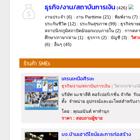
ธุรกิจ/งาน/สถาบันการเงิน
(426)
งานประจำ
(6)
|
งาน Parttime
(21)
|
พิมพ์งาน
(7)
ประกันชีวิต
(12)
|
ประกันสุขภาพ
(99)
|
ธุรกิจขา
สถาปนิก/ภูมิสถาปัตย์/ออกแบบภายใน
(2)
|
การตลา
ศึกษา/ภาษา/ล่าม
(1)
|
ธุรการ
(2)
|
บัญชี
(3)
|
วิศว
(6)
|
อื่นๆ
(45)
เครนเหนือศีรษะ
ธุรกิจ/งาน/สถาบันการเงิน
|
วิศวกร/ช่าง/น
บริษัท นะชาลีติ คอร์เปอร์เรชั่น จำกัด 
ตั้ง จำหน่าย อุปกรณ์และอะไหล่สำหรับง
โดย : คุณอนันต์ ทาทำนุก
ราคา : สอบถามผู้ขาย
บจ.บ้านเฮาดีไซน์และการก่อสร้าง