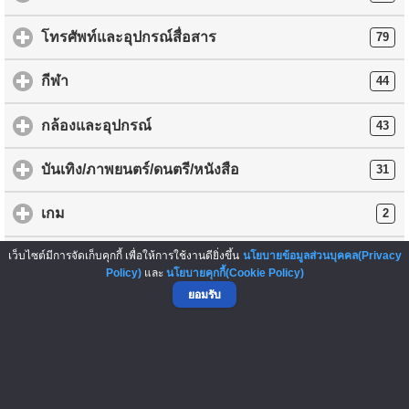
โทรศัพท์และอุปกรณ์สื่อสาร
79
กีฬา
44
กล้องและอุปกรณ์
43
บันเทิง/ภาพยนตร์/ดนตรี/หนังสือ
31
เกม
2
เว็บไซต์มีการจัดเก็บคุกกี้ เพื่อให้การใช้งานดียิ่งขึ้น
นโยบายข้อมูลส่วนบุคคล(Privacy
อื่นๆ
137
Policy)
และ
นโยบายคุกกี้(Cookie Policy)
ยอมรับ
การโพสต์ข้อความซื้อ-ขายสินค้าใดๆ ถือเป็นความรับผิดชอบของ
ผู้ลงประกาศ ทางเว็บไซต์ ThaiFranchiseCenter.com เป็นเพียงผู้ให้
บริการ และไม่มีส่วนเกี่ยวข้องกับการกระทำดังกล่าว รวมทั้งไม่มีส่วน
รับผิดชอบใดๆ และไม่สามารถนำไปอ้างอิงทางกฎหมายได้
กรุณาใช้
วิจารณญาณและดุลยพินิจ ก่อนโอนเงินชำระค่าสินค้าทุกครั้ง