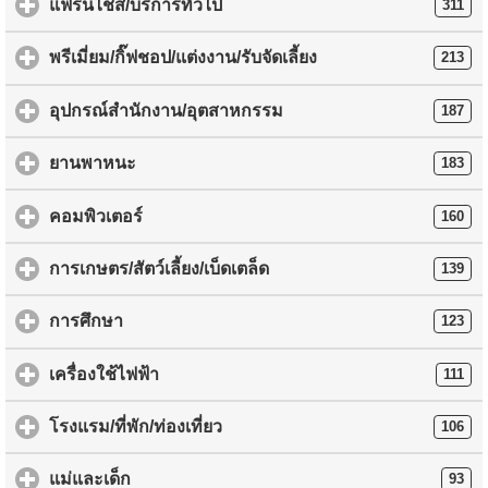
แฟรนไชส์/บริการทั่วไป
311
พรีเมี่ยม/กิ๊ฟชอป/แต่งงาน/รับจัดเลี้ยง
213
อุปกรณ์สำนักงาน/อุตสาหกรรม
187
ยานพาหนะ
183
คอมพิวเตอร์
160
การเกษตร/สัตว์เลี้ยง/เบ็ดเตล็ด
139
การศึกษา
123
เครื่องใช้ไฟฟ้า
111
โรงแรม/ที่พัก/ท่องเที่ยว
106
แม่และเด็ก
93