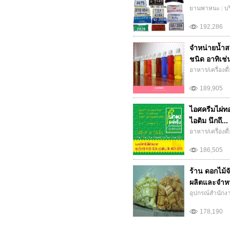
ยานพาหนะ
|
บ
192,286
จำหน่ายน้ำส
ชนิด อาทิเช่
อาหาร/เครื่องดื
189,905
ไอศครีมไผ่ทอง
ไอติม นึกถึ...
อาหาร/เครื่องดื
186,505
ร้าน ดอกไม้จ
ผลิตและจำหน
อุปกรณ์สำนักง
178,190