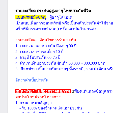
รายละเอียด ประกันผู้สูงอายุ ไทยประกันชีวิต
แบบทรัพย์มิ่งขวัญ
:
ผู้อาวุโสโอเค
เป็นแบบเพื่อการออมทรัพย์ หรือเป็นหลักประกันค่าใช้จ่ายค
หรือพิธีกรรมทางศาสนา) หรือ
ฌาปนกิจผ่อนส่ง
รายละเอียด :
เงื่อนไขการรับประกัน
1.
ระยะเวลาเอาประกัน ถึงอายุ
90
ปี
2.
ระยะเวลาชำระเบี้ยฯ
10
ปี
3.
อายุที่รับประกัน
60-75
ปี
4.
จำนวนเงินเอาประกัน ขั้นต่ำ
50,000 – 300,000
บาท
5.
เลือกชำระเบี้ยประกันสบายๆ
ทั้งรายปี
,
ราย
6
เดือน หร
อัตราค่าเบี้ยประกัน
สมัครง่ายๆ ไม่ต้องตรวจสุขภาพ
:
เ
พียง
แต่แถลงข้อมูลตาม
ผลประโยชน์จากโครงการ
1.
ครบกำหนดสัญญา
-
รับ
100%
ของจำนวนเงินเอาประกัน