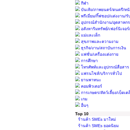
กีฬา
บันเทิง/ภาพยนตร์/ดนตรี/หนั
พรีเมี่ยม/กิ๊ฟชอป/แต่งงาน/รับ
อุปกรณ์สำนักงาน/อุตสาหก
อสังหาริมทรัพย์/เฟอร์นิเจอร์/พื
แม่และเด็ก
สุขภาพและความงาม
ธุรกิจ/งาน/สถาบันการเงิน
แฟชั่น/เครื่องแต่งกาย
การศึกษา
โทรศัพท์และอุปกรณ์สื่อสาร
แฟรนไชส์/บริการทั่วไป
ยานพาหนะ
คอมพิวเตอร์
การเกษตร/สัตว์เลี้ยง/เบ็ดเตล
เกม
อื่นๆ
Top 10
ร้านค้า SMEs มาใหม่
ร้านค้า SMEs ยอดนิยม