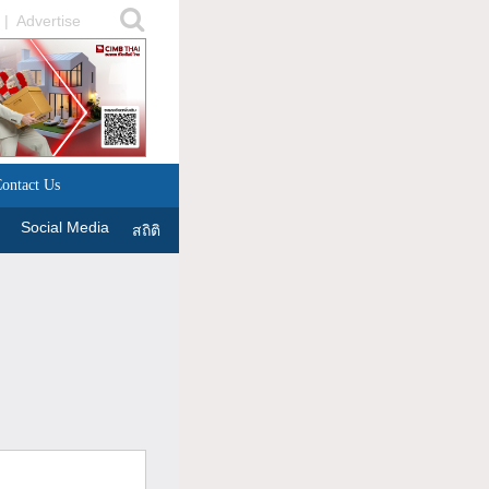
|
Advertise
ontact Us
Social Media
สถิติ