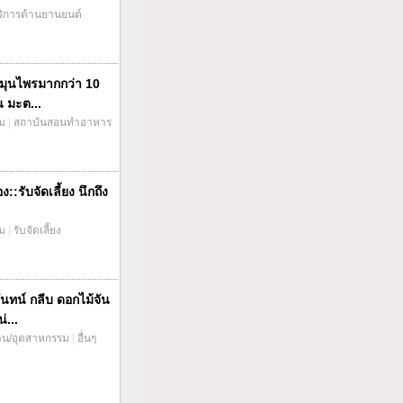
ริการด้านยานยนต์
มุนไพรมากกว่า 10
น มะต...
่ม
|
สถาบันสอนทำอาหาร
::รับจัดเลี้ยง นึกถึง
่ม
|
รับจัดเลี้ยง
ันทน์ กลีบ ดอกไม้จัน
่...
าน/อุตสาหกรรม
|
อื่นๆ