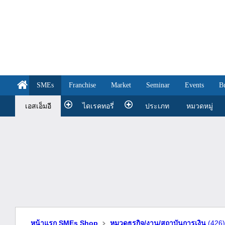
SMEs
Franchise
Market
Seminar
Events
B
เอสเอ็มอี
ไดเรคทอรี่
ประเภท
หมวดหมู่
หน้าแรก SMEs Shop
หมวดธุรกิจ/งาน/สถาบันการเงิน
(426)