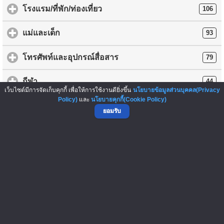
โรงแรม/ที่พัก/ท่องเที่ยว
106
แม่และเด็ก
93
โทรศัพท์และอุปกรณ์สื่อสาร
79
กีฬา
44
เว็บไซต์มีการจัดเก็บคุกกี้ เพื่อให้การใช้งานดียิ่งขึ้น
นโยบายข้อมูลส่วนบุคคล(Privacy
Policy)
และ
นโยบายคุกกี้(Cookie Policy)
กล้องและอุปกรณ์
43
ยอมรับ
บันเทิง/ภาพยนตร์/ดนตรี/หนังสือ
31
เกม
2
อื่นๆ
137
การโพสต์ข้อความซื้อ-ขายสินค้าใดๆ ถือเป็นความรับผิดชอบของ
ผู้ลงประกาศ ทางเว็บไซต์ ThaiFranchiseCenter.com เป็นเพียงผู้ให้