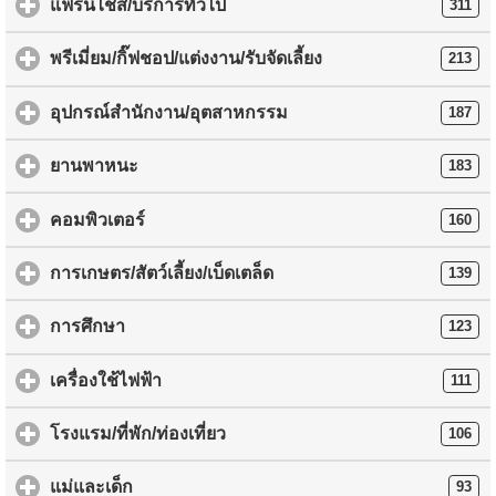
แฟรนไชส์/บริการทั่วไป
311
พรีเมี่ยม/กิ๊ฟชอป/แต่งงาน/รับจัดเลี้ยง
213
อุปกรณ์สำนักงาน/อุตสาหกรรม
187
ยานพาหนะ
183
คอมพิวเตอร์
160
การเกษตร/สัตว์เลี้ยง/เบ็ดเตล็ด
139
การศึกษา
123
เครื่องใช้ไฟฟ้า
111
โรงแรม/ที่พัก/ท่องเที่ยว
106
แม่และเด็ก
93