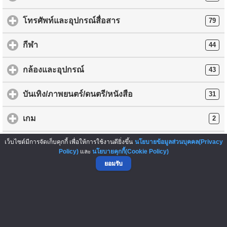
โทรศัพท์และอุปกรณ์สื่อสาร
79
กีฬา
44
กล้องและอุปกรณ์
43
บันเทิง/ภาพยนตร์/ดนตรี/หนังสือ
31
เกม
2
เว็บไซต์มีการจัดเก็บคุกกี้ เพื่อให้การใช้งานดียิ่งขึ้น
นโยบายข้อมูลส่วนบุคคล(Privacy
อื่นๆ
137
Policy)
และ
นโยบายคุกกี้(Cookie Policy)
ยอมรับ
การโพสต์ข้อความซื้อ-ขายสินค้าใดๆ ถือเป็นความรับผิดชอบของ
ผู้ลงประกาศ ทางเว็บไซต์ ThaiFranchiseCenter.com เป็นเพียงผู้ให้
บริการ และไม่มีส่วนเกี่ยวข้องกับการกระทำดังกล่าว รวมทั้งไม่มีส่วน
รับผิดชอบใดๆ และไม่สามารถนำไปอ้างอิงทางกฎหมายได้
กรุณาใช้
วิจารณญาณและดุลยพินิจ ก่อนโอนเงินชำระค่าสินค้าทุกครั้ง