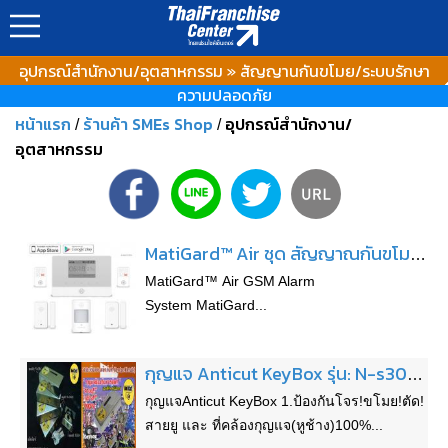
อุปกรณ์สำนักงาน/อุตสาหกรรม » สัญญานกันขโมย/ระบบรักษา
ความปลอดภัย
หน้าแรก
ร้านค้า SMEs Shop
อุปกรณ์สำนักงาน/
/
/
อุตสาหกรรม
MatiGard™ Air ชุด สัญญาณกันขโมย ควบคุมผ่าน Smartphone รองรับ IOS/Android
MatiGard™ Air GSM Alarm
System MatiGard...
กุญแจ Anticut KeyBox รุ่น: N-s304 -แก้ปัญหาในเรื่องของโจร,ขโมยตัดสายยูและที่คล้องกุญแจ(หูช้าง)100
กุญแจAnticut KeyBox 1.ป้องกันโจร!ขโมย!ตัด!
สายยู และ ที่คล้องกุญแจ(หูช้าง)100%...