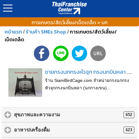
การเกษตร/สัตว์เลี้ยง/เบ็ดเตล็ด » นก
หน้าแรก
ร้านค้า SMEs Shop
การเกษตร/สัตว์เลี้ยง/
/
/
เบ็ดเตล็ด
ขายกรงนกกรงหัวจุก กรงนกบินหลา กรงนกเขา ราคาพิเศษ จัดส่งฟรีทั่วประเทศ
ร้าน SiamBirdCage.com จำหน่ายกรงนกกรง
หัวจุกกรงนกบินหลา (นกกางเขน)...
สุขภาพและความงาม
652
อาหาร/เครื่องดื่ม
623