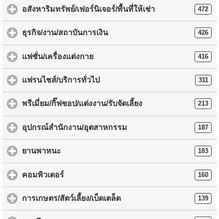
อสังหาริมทรัพย์/เฟอร์นิเจอร์/พื้นที่ให้เช่า
472
ธุรกิจ/งาน/สถาบันการเงิน
426
แฟชั่น/เครื่องแต่งกาย
416
แฟรนไชส์/บริการทั่วไป
311
พรีเมี่ยม/กิ๊ฟชอป/แต่งงาน/รับจัดเลี้ยง
213
อุปกรณ์สำนักงาน/อุตสาหกรรม
187
ยานพาหนะ
183
คอมพิวเตอร์
160
การเกษตร/สัตว์เลี้ยง/เบ็ดเตล็ด
139