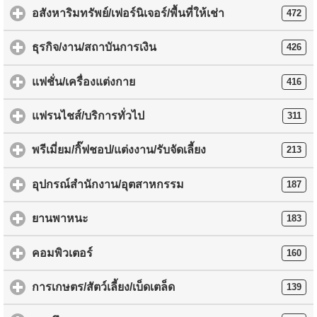
อสังหาริมทรัพย์/เฟอร์นิเจอร์/พื้นที่ให้เช่า
472
ธุรกิจ/งาน/สถาบันการเงิน
426
แฟชั่น/เครื่องแต่งกาย
416
แฟรนไชส์/บริการทั่วไป
311
พรีเมี่ยม/กิ๊ฟชอป/แต่งงาน/รับจัดเลี้ยง
213
อุปกรณ์สำนักงาน/อุตสาหกรรม
187
ยานพาหนะ
183
คอมพิวเตอร์
160
การเกษตร/สัตว์เลี้ยง/เบ็ดเตล็ด
139