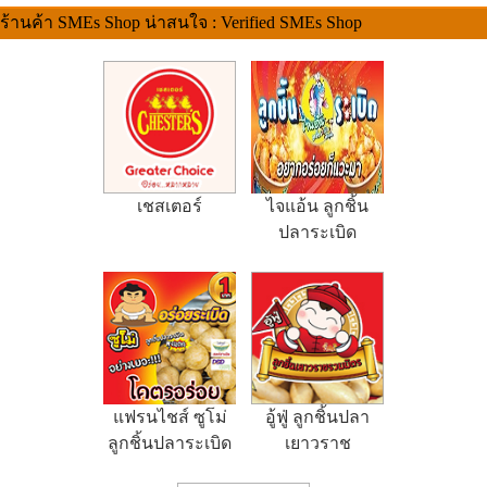
ร้านค้า SMEs Shop น่าสนใจ : Verified SMEs Shop
เชสเตอร์
ไจแอ้น ลูกชิ้น
ปลาระเบิด
แฟรนไชส์ ซูโม่
อู้ฟู่ ลูกชิ้นปลา
ลูกชิ้นปลาระเบิด
เยาวราช
พุงแตก