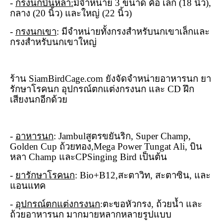
-
กรงนกบินหลา:
มีจำหน่าย
3
ขนาด คือ เล็ก (
18
นิ้ว
)
,
กลาง (
20
นิ้ว
) และใหญ่ (
22
นิ้ว
)
-
กรงนกเขา
: มีจำหน่ายทั้งกรงสำหรับนกเขาเล็กและ
กรงสำหรับนกเขาใหญ่
ร้าน
SiamBirdCage.com
ยังจัดจำหน่ายอาหารนก ยา
รักษาโรคนก อุปกรณ์ตกแต่งกรงนก และ
CD
ฝึก
เสียงนกอีกด้วย
-
อาหารนก
:
Jambul
สูตรขยันริก
, Super Champ,
Golden Cup
ถ้วยทอง
,Mega Power Tungat Ali,
บิน
หลา
Champ
และ
CPSinging Bird
เป็นต้น
-
ยารักษาโรคนก
:
Bio+B12,
สะตาวิท
,
สะตาซิน
,
และ
แอนแทค
-
อุปกรณ์ตกแต่งกรงนก
:ตะขอหัวกรง
,
ถ้วยน้ำ และ
ถ้วยอาหารนก มากมายหลากหลายรูปแบบ