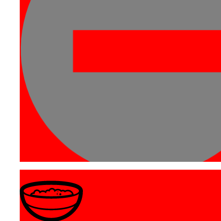
นิคมอุตสาหกรรม
สนับสนุน SMEs
สถิติธุรกิจแฟรนไชส์
จดหมายข่าว
ผลตอบรับ
อุปกรณ์เลี้ยงสัตว์...
ติดต่อเรา