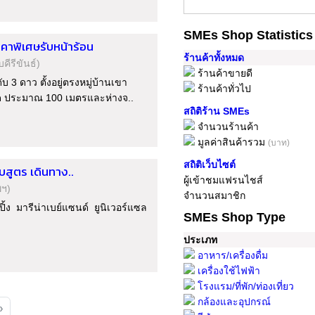
SMEs Shop Statistics
าพิเศษรับหน้าร้อน
ร้านค้าทั้งหมด
คีรีขันธ์)
ร้านค้าขายดี
บ 3 ดาว ตั้งอยู่ตรงหมู่บ้านเขา
ร้านค้าทั่วไป
หาด ประมาณ 100 เมตรและห่างจ..
สถิติร้าน SMEs
จำนวนร้านค้า
มูลค่าสินค้ารวม
(บาท)
สถิติเว็บไซต์
รบสูตร เดินทาง..
ผู้เข้าชมแฟรนไชส์
พฯ)
จำนวนสมาชิก
้ง มารีน่าเบย์แซนด์ ยูนิเวอร์แซล
SMEs Shop Type
ประเภท
อาหาร/เครื่องดื่ม
เครื่องใช้ไฟฟ้า
โรงแรม/ที่พัก/ท่องเที่ยว
กล้องและอุปกรณ์
»