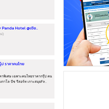
y Panda Hotel @เชีย..
ม่)
รุ๊ป ราคาคนไทย
าคาพิเศษ เฉพาะคนไทยราคากรุ๊ป คน
บังกาโล บีช รีสอร์ท เกาะสมุยFir..