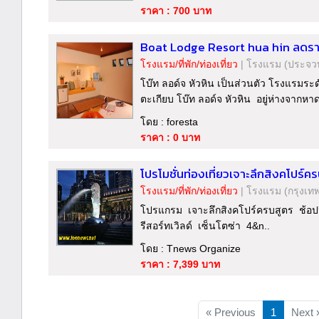
ราคา : 700 บาท
Boat Lodge Resort hua hin ลดราค
โรงแรม/ที่พัก/ท่องเที่ยว
|
โรงแรม
(ประจวบ
โบ๊ท ลอด์จ หัวหิน เป็นส่วนตัว โรงแรมระดั
ตะเกียบ โบ๊ท ลอด์จ หัวหิน อยู่ห่างจาก
โดย : foresta
ราคา : 0 บาท
โปรโมชั่นท่องเที่ยวเจาะลึกสิงคโปร์ค
โรงแรม/ที่พัก/ท่องเที่ยว
|
โรงแรม
(กรุงเท
โปรแกรม เจาะลึกสิงคโปร์ครบสูตร ช้อปปิ
รีสอร์ทเวิลด์ เซ็นโตซ่า 4&n..
โดย : Tnews Organize
ราคา : 7,399 บาท
« Previous
1
Next 