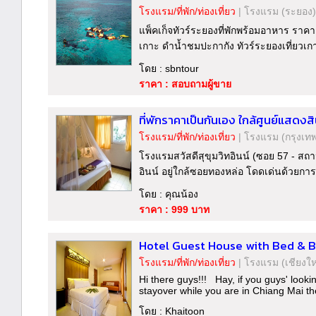
โรงแรม/ที่พัก/ท่องเที่ยว
|
โรงแรม
(ระยอง)
แพ็คเก็จทัวร์ระยองที่พักพร้อมอาหาร ราคาเร
เกาะ ดำน้ำชมปะกากัง ทัวร์ระยองเที่ยวเ
โดย : sbntour
ราคา : สอบถามผู้ขาย
ที่พักราคาเป็นกันเอง ใกล้ศูนย์แสดงส
โรงแรม/ที่พัก/ท่องเที่ยว
|
โรงแรม
(กรุงเท
โรงแรมสวัสดีสุขุมวิทอินน์ (ซอย 57 - สถา
อินน์ อยู่ใกล้ซอยทองหล่อ โดดเด่นด้วยกา
โดย : คุณน้อง
ราคา : 999 บาท
Hotel Guest House with Bed & B
โรงแรม/ที่พัก/ท่องเที่ยว
|
โรงแรม
(เชียงให
Hi there guys!!! Hay, if you guys' lookin
stayover while you are in Chiang Mai th
โดย : Khaitoon