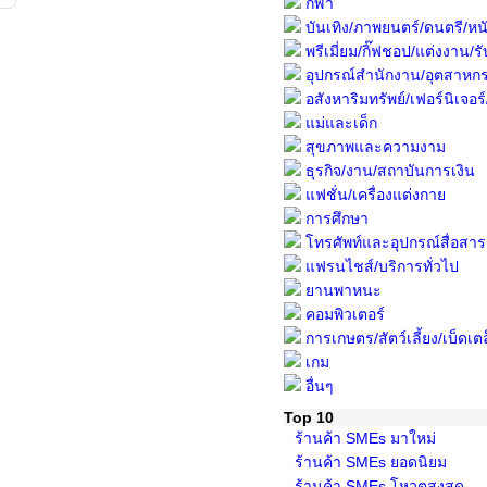
กีฬา
บันเทิง/ภาพยนตร์/ดนตรี/หนั
พรีเมี่ยม/กิ๊ฟชอป/แต่งงาน/รับ
อุปกรณ์สำนักงาน/อุตสาหก
อสังหาริมทรัพย์/เฟอร์นิเจอร์/พื
แม่และเด็ก
สุขภาพและความงาม
ธุรกิจ/งาน/สถาบันการเงิน
แฟชั่น/เครื่องแต่งกาย
การศึกษา
โทรศัพท์และอุปกรณ์สื่อสาร
แฟรนไชส์/บริการทั่วไป
ยานพาหนะ
คอมพิวเตอร์
การเกษตร/สัตว์เลี้ยง/เบ็ดเต
เกม
อื่นๆ
Top 10
ร้านค้า SMEs มาใหม่
ร้านค้า SMEs ยอดนิยม
ร้านค้า SMEs โหวตสูงสุด