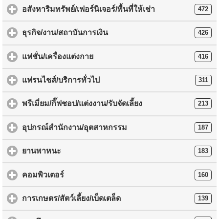
อสังหาริมทรัพย์/เฟอร์นิเจอร์/พื้นที่ให้เช่า
472
ธุรกิจ/งาน/สถาบันการเงิน
426
แฟชั่น/เครื่องแต่งกาย
416
แฟรนไชส์/บริการทั่วไป
311
พรีเมี่ยม/กิ๊ฟชอป/แต่งงาน/รับจัดเลี้ยง
213
อุปกรณ์สำนักงาน/อุตสาหกรรม
187
ยานพาหนะ
183
คอมพิวเตอร์
160
การเกษตร/สัตว์เลี้ยง/เบ็ดเตล็ด
139