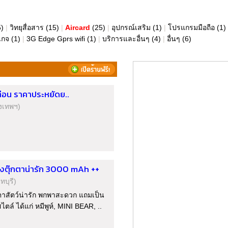
5)
|
วิทยุสื่อสาร
(15)
|
Aircard
(25)
|
อุปกรณ์เสริม
(1)
|
โปรแกรมมือถือ
(1)
เกจ
(1)
|
3G Edge Gprs wifi
(1)
|
บริการและอื่นๆ
(4)
|
อื่นๆ
(6)
ท่อน ราคาประหยัดย..
ุงเทพฯ)
ตุ๊กตาน่ารัก 3000 mAh ++
ทบุรี)
กตาสัตว์น่ารัก พกพาสะดวก แถมเป็น
ตล์ ได้แก่ หมีพูห์, MINI BEAR, ..