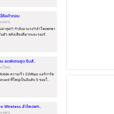
นี่คือคำตอบ
ุงเทพฯ)
่ล่าสุด!!! กำลังมาแรง!!!ลำโพงพกพา
 ในตัว พลังเสียงดีมากและรองรั..
ม ลดพิเศษสุด รีบสั..
ยงใหม่)
Mobile ความเร็ว 21Mbps แอร์การ์ด
rcard ที่ใหญ่เป็นอันดับ 5 ของโ..
cro Wireless ลำโพงพก..
ุงเทพฯ)