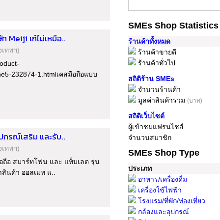
SMEs Shop Statistics
Meiji เก๋ไม่เหมือ..
ร้านค้าทั้งหมด
ุงเทพฯ)
ร้านค้าขายดี
ร้านค้าทั่วไป
roduct-
e5-232874-1.htmlเคสมือถือแบบ
สถิติร้าน SMEs
จำนวนร้านค้า
มูลค่าสินค้ารวม
(บาท)
สถิติเว็บไซต์
ผู้เข้าชมแฟรนไชส์
ปกรณ์เสริม และรับ..
จำนวนสมาชิก
ุงเทพฯ)
SMEs Shop Type
มือถือ สมาร์ทโฟน และ แท็บเลต รุ่น
ประเภท
าสินค้า ออลเมท แ..
อาหาร/เครื่องดื่ม
เครื่องใช้ไฟฟ้า
โรงแรม/ที่พัก/ท่องเที่ยว
กล้องและอุปกรณ์