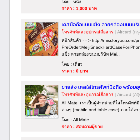
โดย : หนิง
ราคา : 1,000 บาท
เคสมือถือแบบแข็ง ลายกล่องขนมบริษัท 
โทรศัพท์และอุปกรณ์สื่อสาร
|
Aircard
(กร
หน้าสินค้า - - > http://miscforyou.com/p
PreOrder:MeijiSnackHardCaseForiPhon
แข็ง ลายกล่องขนมบริษัท Mei..
โดย : เดี่ยว
ราคา : 0 บาท
ขายส่ง เคสใส่โทรศัพท์มือถือ พร้อมอุ
โทรศัพท์และอุปกรณ์สื่อสาร
|
Aircard
(กร
All Mate เราเป็นผู้จำหน่ายที่ใส่โทรศัพท์
ต่างๆ (mobile and table case) ภายใต้ตร
โดย : All Mate
ราคา : สอบถามผู้ขาย