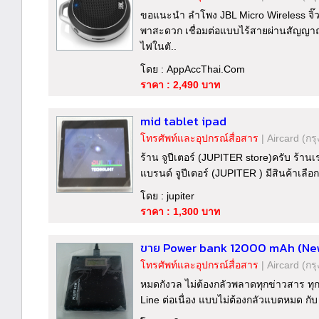
ขอแนะนำ ลำโพง JBL Micro Wireless จิ๊
พาสะดวก เชื่อมต่อแบบไร้สายผ่านสัญญาณ
ไฟในตั..
โดย : AppAccThai.Com
ราคา : 2,490 บาท
mid tablet ipad
โทรศัพท์และอุปกรณ์สื่อสาร
|
Aircard
(กร
ร้าน จูปีเตอร์ (JUPITER store)ครับ ร้านเ
แบรนด์ จูปีเตอร์ (JUPITER ) มีสินค้าเลือ
โดย : jupiter
ราคา : 1,300 บาท
ขาย Power bank 12000 mAh (Ne
โทรศัพท์และอุปกรณ์สื่อสาร
|
Aircard
(กร
หมดกังวล ไม่ต้องกลัวพลาดทุกข่าวสาร ทุก
Line ต่อเนื่อง แบบไม่ต้องกลัวแบตหมด ก