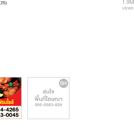
1.9M
(25)