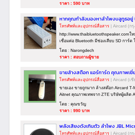
ราคา : 590 บาท
หากคุณกำลังมองหาลำโพงบลูทูธอยู่ 
โทรศัพท์และอุปกรณ์สื่อสาร
|
Aircard
(กร
http://www.thaibluetoothspeaker.comใหม
เชื่อมต่อ Bluetooth มีช่องเสียบ SD การ์ด
โดย : Narongdech
ราคา : สอบถามผู้ขาย
ขายล้างสต๊อก แอร์การ์ด คุณภาพเยี่ย
โทรศัพท์และอุปกรณ์สื่อสาร
|
Aircard
(เชี
ขายเอง ขายถูกมาก ล้างสต๊อก Aircard T-
Aitnet คุณภาพเทพจาก ZTE บริษัทผู้ผลิต Ai
โดย : คุณขวัญ
ราคา : 990 บาท
พลังเสียงดังเกินตัว ลำโพง JBL Mi
โทรศัพท์และอุปกรณ์สื่อสาร
|
Aircard
(กร