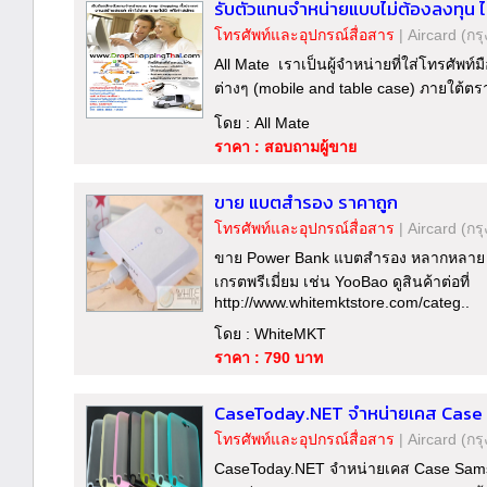
รับตัวแทนจำหน่ายแบบไม่ต้องลงทุน ไม
โทรศัพท์และอุปกรณ์สื่อสาร
|
Aircard
(กร
All Mate เราเป็นผู้จำหน่ายที่ใส่โทรศัพท์
ต่างๆ (mobile and table case) ภายใต้ตร
โดย : All Mate
ราคา : สอบถามผู้ขาย
ขาย แบตสำรอง ราคาถูก
โทรศัพท์และอุปกรณ์สื่อสาร
|
Aircard
(กร
ขาย Power Bank แบตสำรอง หลากหลาย มี
เกรตพรีเมี่ยม เช่น YooBao ดูสินค้าต่อที่
http://www.whitemktstore.com/categ..
โดย : WhiteMKT
ราคา : 790 บาท
CaseToday.NET จำหน่ายเคส Case 
โทรศัพท์และอุปกรณ์สื่อสาร
|
Aircard
(กร
CaseToday.NET จำหน่ายเคส Case Sams