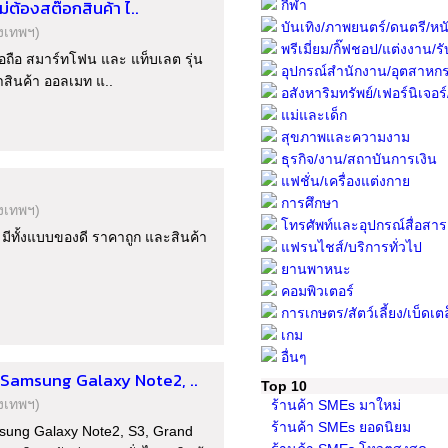
่ต้องสต๊อกสินค้า ไ..
กีฬา
บันเทิง/ภาพยนตร์/ดนตรี/หนั
ุงเทพฯ)
พรีเมี่ยม/กิ๊ฟชอป/แต่งงาน/รับ
มือถือ สมาร์ทโฟน และ แท็บเลต รุ่น
อุปกรณ์สำนักงาน/อุตสาหก
าสินค้า ออลเมท แ..
อสังหาริมทรัพย์/เฟอร์นิเจอร์/พื
แม่และเด็ก
สุขภาพและความงาม
ธุรกิจ/งาน/สถาบันการเงิน
แฟชั่น/เครื่องแต่งกาย
การศึกษา
ุงเทพฯ)
โทรศัพท์และอุปกรณ์สื่อสาร
ทั้งแบบของดี ราคาถูก และสินค้า
แฟรนไชส์/บริการทั่วไป
ยานพาหนะ
คอมพิวเตอร์
การเกษตร/สัตว์เลี้ยง/เบ็ดเต
เกม
อื่นๆ
Samsung Galaxy Note2, ..
Top 10
ุงเทพฯ)
ร้านค้า SMEs มาใหม่
ร้านค้า SMEs ยอดนิยม
ung Galaxy Note2, S3, Grand