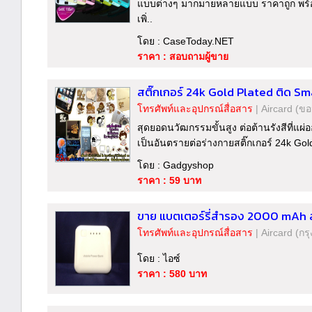
แบบต่างๆ มากมายหลายแบบ ราคาถูก พร้อม
เพิ่..
โดย : CaseToday.NET
ราคา : สอบถามผู้ขาย
สติ๊กเกอร์ 24k Gold Plated ติด S
โทรศัพท์และอุปกรณ์สื่อสาร
|
Aircard
(ขอ
สุดยอดนวัฒกรรมขั้นสูง ต่อต้านรังสีที่แผ่
เป็นอันตรายต่อร่างกายสติ๊กเกอร์ 24k Gold
โดย : Gadgyshop
ราคา : 59 บาท
ขาย แบตเตอร์รี่สำรอง 2000 mAh ส
โทรศัพท์และอุปกรณ์สื่อสาร
|
Aircard
(กร
โดย : ไอซ์
ราคา : 580 บาท