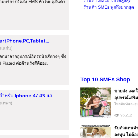
ร้านค้า SMEs โหวตสูงสุด
บริการจัดส่ง EMS ทั่วไทยดูสินค้า
ร้านค้า SMEs พูดถึงมากสุด
martPhone,PC,Tablet,..
นแก่น)
ออกมาจากอุปกรณ์อิทรอนิคส์ต่างๆ ซึ่ง
 Plated ต่อต้านรังสีคืออะ..
Top 10 SMEs Shop
ขายส่ง เคสใส
ำหรับ Iphone 4/ 4S แล..
อุปกรณ์เสริม
ุงเทพฯ)
โทรศัพท์และอุ
96,212
รับตัวแทนจำ
ลงทุน ไม่ต้อ