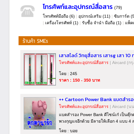
โทรศัพท์และอุปกรณ์สื่อสาร
(79)
โทรศัพท์มือถือ
(6)
|
อุปกรณ์เสริม
(11)
|
ซิมการ์ด
(
|
เครื่องโทรศัพท์
(1)
|
รับซื้อ จำนำ มือถือ
(1)
|
แพ็ค
เสาสไลด์ วิทยุสื่อสาร เสาsg เสา 10 
โทรศัพท์และอุปกรณ์สื่อสาร
|
Aircard
(กร
โดย : 245
ราคา : 150 - 350 บาท
++ Cartoon Power Bank แบตสำรอง
โทรศัพท์และอุปกรณ์สื่อสาร
|
Aircard
(นน
แบตสำรอง Power Bank ดีไซน์เก๋ เป็นตุ๊
พวงกุญแจอีกด้วย มีลายให้เลือก 4 แบบ 4 สไ
โดย : บอย