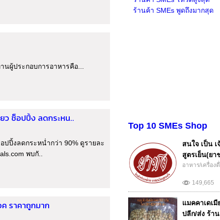
ร้านค้า SMEs พูดถึงมากสุด
านผู้ประกอบการอาหารคือ...
ว ช็อปปิ้ง ลดกระหน..
Top 10 SMEs Shop
็อปปิ้งลดกระหน่ำกว่า 90% ดูรายละ
สนใจ เป็น เจ
eals.com พบกั..
สูตรเย็น(ยาช
อาหาร/เครื่องดื
149,665
ล็อค ราคาถูกมาก
แมคคาเดเมี
ปลีก/ส่ง ร้านเ