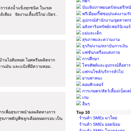
กีฬา
บันเทิง/ภาพยนตร์/ดนตรี/หนั
ริการส่งน้ำแข็งทุกชนิด ในเขต
พรีเมี่ยม/กิ๊ฟชอป/แต่งงาน/รับ
ียง จัดงานเลี้ยงปีใกม่ เปิดร..
อุปกรณ์สำนักงาน/อุตสาหก
อสังหาริมทรัพย์/เฟอร์นิเจอร์/พื
แม่และเด็ก
สุขภาพและความงาม
ธุรกิจ/งาน/สถาบันการเงิน
แฟชั่น/เครื่องแต่งกาย
การศึกษา
บ้านไอติมทอด ไอศครีมผลิตจาก
โทรศัพท์และอุปกรณ์สื่อสาร
วานมัน และแป้งที่มีความหอม..
แฟรนไชส์/บริการทั่วไป
ยานพาหนะ
คอมพิวเตอร์
การเกษตร/สัตว์เลี้ยง/เบ็ดเต
เกม
อื่นๆ
หารเพื่อสุขภาพนำผลผลิตทางการ
Top 10
ร้านค้า SMEs มาใหม่
สุขภาพธัญพืชลูกเดือยทอดกรอบ เป็น
ร้านค้า SMEs ยอดนิยม
ร้านค้า SMEs โหวตสูงสุด