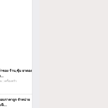
้าของ ร้าน,ซุ้ม ยาดอง
...
่ม
|
เครื่องครัว
ยอบราคาถูก จำหน่าย
จ๊เ...