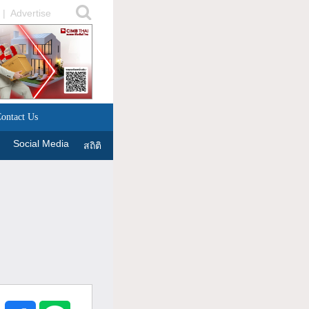
|
Advertise
ontact Us
Social Media
สถิติ