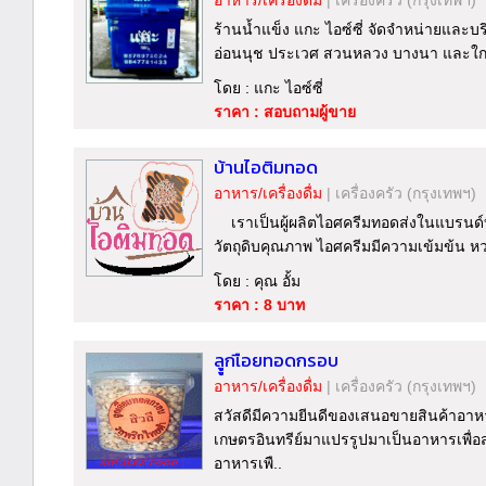
อาหาร/เครื่องดื่ม
|
เครื่องครัว
(กรุงเทพฯ)
ร้านน้ำแข็ง แกะ ไอซ์ซี่ จัดจำหน่ายและบ
อ่อนนุช ประเวศ สวนหลวง บางนา และใกล้เค
โดย : แกะ ไอซ์ซี่
ราคา : สอบถามผู้ขาย
บ้านไอติมทอด
อาหาร/เครื่องดื่ม
|
เครื่องครัว
(กรุงเทพฯ)
เราเป็นผู้ผลิตไอศครีมทอดส่งในแบรนด์
วัตถุดิบคุณภาพ ไอศครีมมีความเข้มข้น ห
โดย : คุณ อั้ม
ราคา : 8 บาท
ลููกเือยทอดกรอบ
อาหาร/เครื่องดื่ม
|
เครื่องครัว
(กรุงเทพฯ)
สวัสดีมีความยีนดีของเสนอขายสินค้าอา
เกษตรอินทรีย์มาแปรรูปมาเป็นอาหารเพื่อ
อาหารเพื..