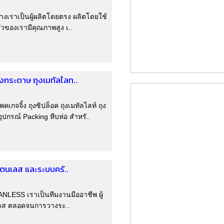
างเราเป็นผู้ผลิตโดยตรง ผลิตโดยใช้
ของเรามีคุณภาพสูง เ..
งกระดาษ ถุงเมทัลไลท..
จจิ้ง ถุงซิปล็อค ถุงเมทัลไลท์ ถุง
กรณ์ Packing หีบห่อ สำหรั..
สแตนเลส และระบบครั..
ANLESS เราเป็นทีมงานมืออาชีพ ผู้
นเลส ตลอดจนการวางระ..