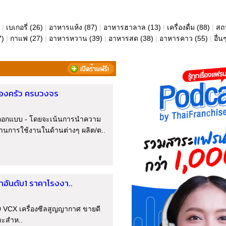
|
เบเกอรี่
(26)
|
อาหารแห้ง
(87)
|
อาหารฮาลาล
(13)
|
เครื่องดื่ม
(88)
|
สถ
7)
|
กาแฟ
(27)
|
อาหารหวาน
(39)
|
อาหารสด
(38)
|
อาหารคาว
(55)
|
อื่น
ื่องครัว ครบวงจร
และออกแบบ - โดยจะเน้นการนำความ
นการใช้งานในด้านต่างๆ ผลิต/ต..
าอันดับ1 ราคาโรงงา..
0 VCX เครื่องซีลสูญญากาศ ขายดี
าะสำห..