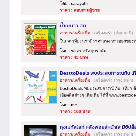
โดย : sarayuth
ราคา : สอบถามผู้ขาย
น้ำมะนาว สด
อาหาร/เครื่องดื่ม
|
เครื่องครัว
(ปทุมธานี)
ในเวลาที่มะนาวมีราคาแพง ทางออกของท่
โดย : ชาคร จรัสบุษราคัม
ราคา : 45 บาท
BesttoDeals พบประสบการณ์กิน เที่ย
อาหาร/เครื่องดื่ม
|
เครื่องครัว
(กรุงเทพฯ)
BesttoDeals พบประสบการณ์ กิน เที่ยว ช
เอียดดีลต่างๆ เพิ่มเติม ได้ที่ www.besttod
โดย : me
ราคา : 100 บาท
ถุงเมทัลไลท์ หลังฟอยล์หน้าใส มีซิป
อาหาร/เครื่องดื่ม
|
เครื่องครัว
(กรุงเทพฯ)