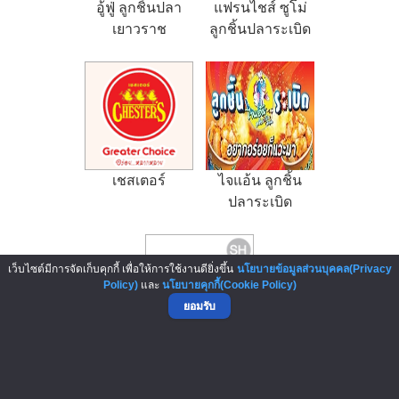
อู้ฟู่ ลูกชิ้นปลา
แฟรนไชส์ ซูโม่
เยาวราช
ลูกชิ้นปลาระเบิด
พุงแตก
เชสเตอร์
ไจแอ้น ลูกชิ้น
ปลาระเบิด
เว็บไซต์มีการจัดเก็บคุกกี้ เพื่อให้การใช้งานดียิ่งขึ้น
นโยบายข้อมูลส่วนบุคคล(Privacy
Policy)
และ
นโยบายคุกกี้(Cookie Policy)
ยอมรับ