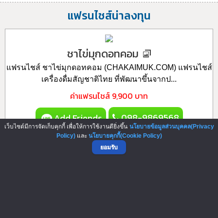
แฟรนไชส์น่าลงทุน
ชาไข่มุกดอทคอม
แฟรนไชส์ ชาไข่มุกดอทคอม (CHAKAIMUK.COM) แฟรนไชส์
เครื่องดื่มสัญชาติไทย ที่พัฒนาขึ้นจากป...
ค่าแฟรนไชส์
9,900 บาท
098-9869568
Add Friends
เว็บไซต์มีการจัดเก็บคุกกี้ เพื่อให้การใช้งานดียิ่งขึ้น
นโยบายข้อมูลส่วนบุคคล(Privacy
Policy)
และ
นโยบายคุกกี้(Cookie Policy)
ยอมรับ
มารุวาฟเฟิล
แฟรนไชส์ Waffle ยอดฮิต! ร้าน Maru Waffle แฟรนไชส์วาฟเฟิล
ฮ่องกงสูตรกรอบ หอม อร่อย มีหลา...
ค่าแฟรนไชส์
200,000 บาท