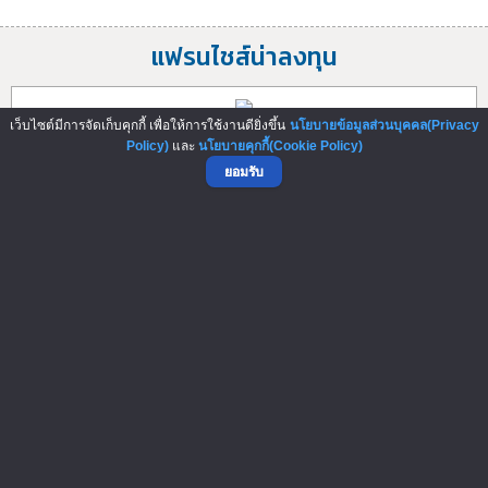
แฟรนไชส์น่าลงทุน
เว็บไซต์มีการจัดเก็บคุกกี้ เพื่อให้การใช้งานดียิ่งขึ้น
นโยบายข้อมูลส่วนบุคคล(Privacy
โมเน่ ชา
Policy)
และ
นโยบายคุกกี้(Cookie Policy)
โมเน่ ชา แฟรนไชส์ชานมไข่มุก 20 บาท ฟรีไข่มุก โอกาสสร้าง
ยอมรับ
รายได้ที่เข้าถึงง่าย ลงทุนไม่สู...
ค่าแฟรนไชส์
49,000 บาท
082-8786855
Add Friends
จินตคณิตอันซัน
จินตคณิตอันซัน คือหลักสูตรจินตคณิตแบรนด์เดียวใน
ประเทศไทย ที่ใช้นิ้วมือในการคิดเลขแบบคร...