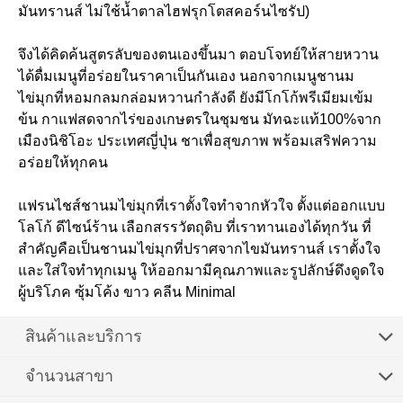
มันทรานส์ ไม่ใช้น้ำตาลไฮฟรุกโตสคอร์นไซรัป)
จึงได้คิดค้นสูตรลับของตนเองขึ้นมา ตอบโจทย์ให้สายหวาน
ได้ดื่มเมนูที่อร่อยในราคาเป็นกันเอง นอกจากเมนูชานม
ไข่มุกที่หอมกลมกล่อมหวานกำลังดี ยังมีโกโก้พรีเมียมเข้ม
ข้น กาแฟสดจากไร่ของเกษตรในชุมชน มัทฉะแท้100%จาก
เมืองนิชิโอะ ประเทศญี่ปุ่น ชาเพื่อสุขภาพ พร้อมเสริฟความ
อร่อยให้ทุกคน
แฟรนไชส์ชานมไข่มุกที่เราตั้งใจทำจากหัวใจ ตั้งแต่ออกแบบ
โลโก้ ดีไซน์ร้าน เลือกสรรวัตถุดิบ ที่เราทานเองได้ทุกวัน ที่
สำคัญคือเป็นชานมไข่มุกที่ปราศจากไขมันทรานส์ เราตั้งใจ
และใส่ใจทำทุกเมนู ให้ออกมามีคุณภาพและรูปลักษ์ดึงดูดใจ
ผู้บริโภค ซุ้มโค้ง ขาว คลีน Minimal
สินค้าและบริการ
จำนวนสาขา