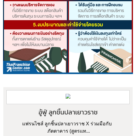
อู้ฟู่ ลูกชิ้นปลาเยาวราช
แฟรนไชส์ ลูกชิ้นปลาเยาวราช X ร่วมมือกับ
ภัตตาคาร (สูตรแท...