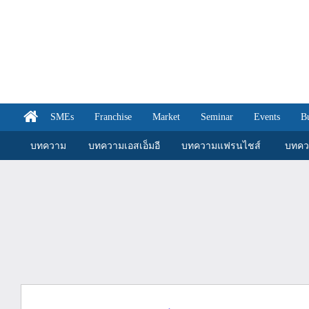
SMEs
Franchise
Market
Seminar
Events
B
บทความ
บทความเอสเอ็มอี
บทความแฟรนไชส์
บทคว