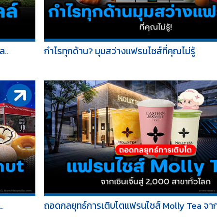
ล..
กำไรทุกด้าน? มุมสว่างแฟรนไชส์ที่คุณไม่รู้
.
ถอดกลยุทธ์การเติบโตแฟรนไชส์ Molly Tea จากเซ