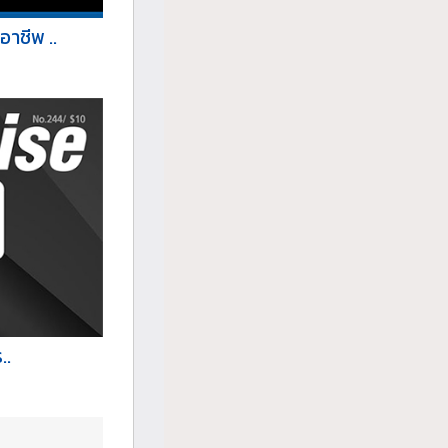
าชีพ ..
..