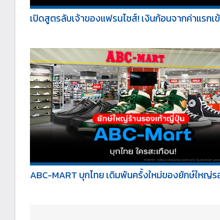
เปิดสูตรลับเจ้าของแฟรนไชส์! เงินก้อนจากค่าแรกเข้
ABC-MART บุกไทย เดิมพันครั้งใหม่ของยักษ์ใหญ่รอ