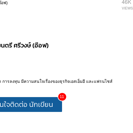
46K
อ๊อฟ)
นตรี ศรีวงษ์ (อ๊อฟ)
ค้า การลงทุน มีความสนใจเรื่องของธุรกิจเอสเอ็มอี และแฟรนไชส์
11
นใจติดต่อ นักเขียน