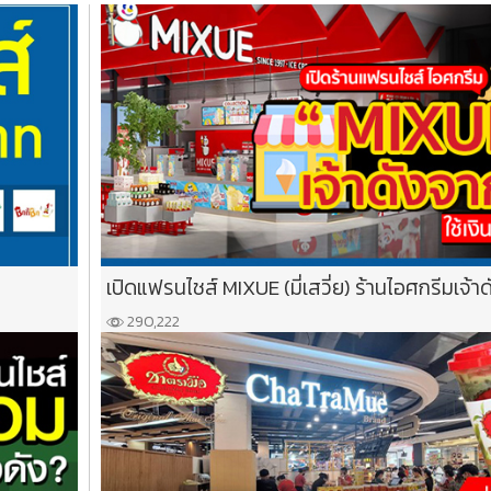
เปิดแฟรนไชส์ MIXUE (มี่เสวี่ย) ร้านไอศกรีมเจ้าดั
290,222