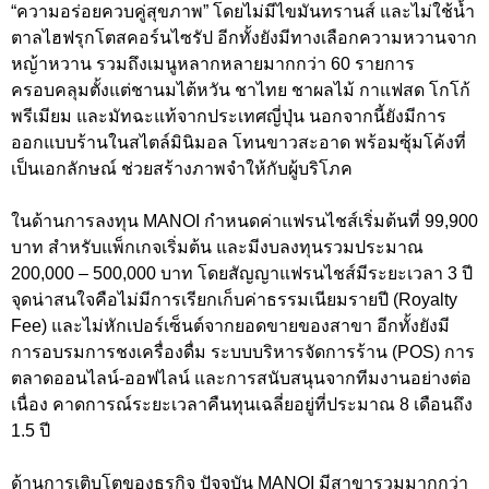
“ความอร่อยควบคู่สุขภาพ” โดยไม่มีไขมันทรานส์ และไม่ใช้น้ำ
ตาลไฮฟรุกโตสคอร์นไซรัป อีกทั้งยังมีทางเลือกความหวานจาก
หญ้าหวาน รวมถึงเมนูหลากหลายมากกว่า 60 รายการ
ครอบคลุมตั้งแต่ชานมไต้หวัน ชาไทย ชาผลไม้ กาแฟสด โกโก้
พรีเมียม และมัทฉะแท้จากประเทศญี่ปุ่น นอกจากนี้ยังมีการ
ออกแบบร้านในสไตล์มินิมอล โทนขาวสะอาด พร้อมซุ้มโค้งที่
เป็นเอกลักษณ์ ช่วยสร้างภาพจำให้กับผู้บริโภค
ในด้านการลงทุน MANOI กำหนดค่าแฟรนไชส์เริ่มต้นที่ 99,900
บาท สำหรับแพ็กเกจเริ่มต้น และมีงบลงทุนรวมประมาณ
200,000 – 500,000 บาท โดยสัญญาแฟรนไชส์มีระยะเวลา 3 ปี
จุดน่าสนใจคือไม่มีการเรียกเก็บค่าธรรมเนียมรายปี (Royalty
Fee) และไม่หักเปอร์เซ็นต์จากยอดขายของสาขา อีกทั้งยังมี
การอบรมการชงเครื่องดื่ม ระบบบริหารจัดการร้าน (POS) การ
ตลาดออนไลน์-ออฟไลน์ และการสนับสนุนจากทีมงานอย่างต่อ
เนื่อง คาดการณ์ระยะเวลาคืนทุนเฉลี่ยอยู่ที่ประมาณ 8 เดือนถึง
1.5 ปี
ด้านการเติบโตของธุรกิจ ปัจจุบัน MANOI มีสาขารวมมากกว่า