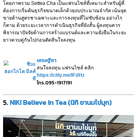
โดยภาพรวม Settea Cha เป็นแฟรนไชส์ที่เหมาะสำหรับผู้ที่
ต้องการเริ่มต้นธุรกิจขนาดเล็กด้วยงบประมาณจำกัด เน้นจุด
ขายด้านสูตรชาเฉพาะและการลงทุนที่ไม่ซับซ้อน อย่างไร
ก็ตาม ด้วยระยะเวลาการดำเนินธุรกิจที่ยังสั้น ผู้ลงทุนควร
พิจารณาปัจจัยด้านการสร้างแบรนด์และความยั่งยืนในระยะ
ยาวควบคู่กันไปก่อนตัดสินใจลงทุน
เศรษฐีชา
สนใจลงทุน แฟรนไชส์ คลิก
https://citly.me/IFdHz
โทร.
095-1917191
5.
NIKI Believe in Tea (นิกิ ชานมไข่มุก)