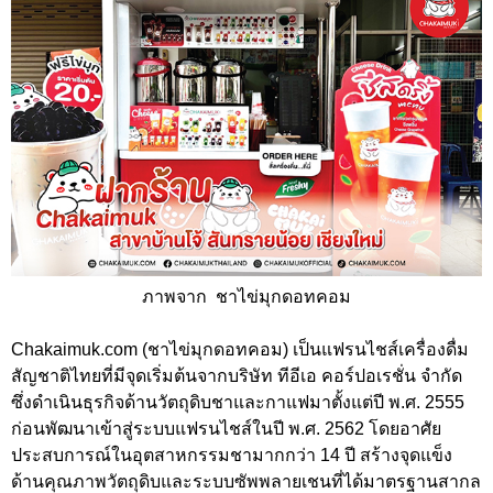
ภาพจาก ชาไข่มุกดอทคอม
Chakaimuk.com (ชาไข่มุกดอทคอม) เป็นแฟรนไชส์เครื่องดื่ม
สัญชาติไทยที่มีจุดเริ่มต้นจากบริษัท ทีอีเอ คอร์ปอเรชั่น จำกัด
ซึ่งดำเนินธุรกิจด้านวัตถุดิบชาและกาแฟมาตั้งแต่ปี พ.ศ. 2555
ก่อนพัฒนาเข้าสู่ระบบแฟรนไชส์ในปี พ.ศ. 2562 โดยอาศัย
ประสบการณ์ในอุตสาหกรรมชามากกว่า 14 ปี สร้างจุดแข็ง
ด้านคุณภาพวัตถุดิบและระบบซัพพลายเชนที่ได้มาตรฐานสากล