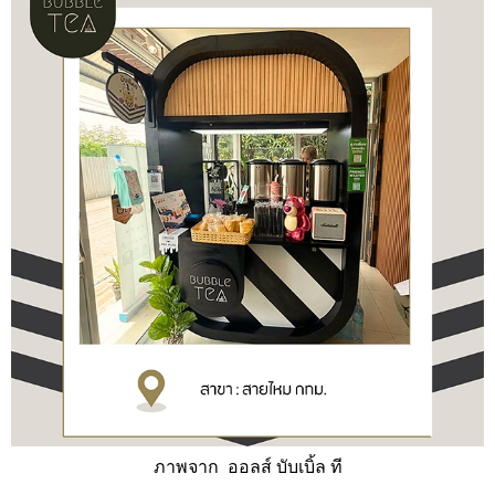
ภาพจาก ออลส์ บับเบิ้ล ที