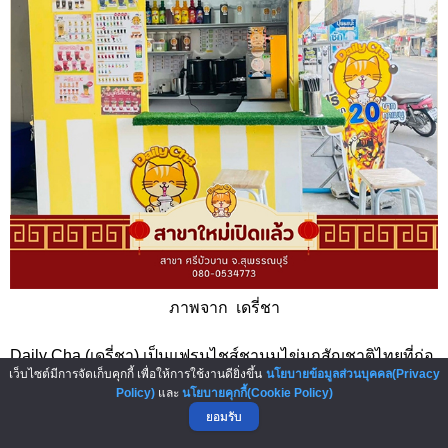
ภาพจาก เดรี่ชา
Daily Cha (เดรี่ชา) เป็นแฟรนไชส์ชานมไข่มุกสัญชาติไทยที่ก่อ
เว็บไซต์มีการจัดเก็บคุกกี้ เพื่อให้การใช้งานดียิ่งขึ้น
นโยบายข้อมูลส่วนบุคคล(Privacy
ตั้งขึ้นในปี พ.ศ. 2563 โดยมีจุดเริ่มต้นจากธุรกิจขนาดเล็กในรูป
Policy)
และ
นโยบายคุกกี้(Cookie Policy)
แบบออนไลน์ช่วงสถานการณ์โควิด-19 ก่อนพัฒนาสูตรเครื่อง
ยอมรับ
ดื่มและขยายสาขาจนได้รับความนิยมอย่างรวดเร็ว จากนั้นจึง