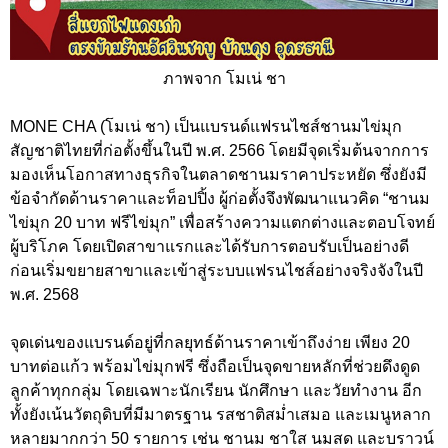
ภาพจาก โมเน่ ชา
MONE CHA (โมเน่ ชา) เป็นแบรนด์แฟรนไชส์ชานมไข่มุก
สัญชาติไทยที่ก่อตั้งขึ้นในปี พ.ศ. 2566 โดยมีจุดเริ่มต้นจากการ
มองเห็นโอกาสทางธุรกิจในตลาดชานมราคาประหยัด ซึ่งยังมี
ข้อจำกัดด้านราคาและท็อปปิ้ง ผู้ก่อตั้งจึงพัฒนาแนวคิด “ชานม
ไข่มุก 20 บาท ฟรีไข่มุก” เพื่อสร้างความแตกต่างและตอบโจทย์
ผู้บริโภค โดยเปิดสาขาแรกและได้รับการตอบรับเป็นอย่างดี
ก่อนเริ่มขยายสาขาและเข้าสู่ระบบแฟรนไชส์อย่างจริงจังในปี
พ.ศ. 2568
จุดเด่นของแบรนด์อยู่ที่กลยุทธ์ด้านราคาเข้าถึงง่าย เพียง 20
บาทต่อแก้ว พร้อมไข่มุกฟรี ซึ่งถือเป็นจุดขายหลักที่ช่วยดึงดูด
ลูกค้าทุกกลุ่ม โดยเฉพาะนักเรียน นักศึกษา และวัยทำงาน อีก
ทั้งยังเน้นวัตถุดิบที่มีมาตรฐาน รสชาติสม่ำเสมอ และเมนูหลาก
หลายมากกว่า 50 รายการ เช่น ชานม ชาใส นมสด และบราวน์