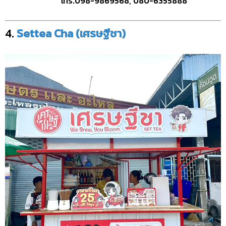
โทร.098-9869568, 080-6355888
4.
Settea Cha (เศรษฐีชา)