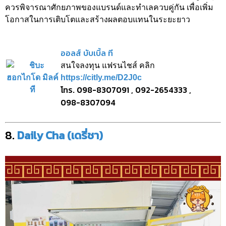
ควรพิจารณาศักยภาพของแบรนด์และทำเลควบคู่กัน เพื่อเพิ่ม
โอกาสในการเติบโตและสร้างผลตอบแทนในระยะยาว
ออลส์ บับเบิ้ล ที
สนใจลงทุน แฟรนไชส์ คลิก
https://citly.me/D2J0c
โทร. 098-8307091 , 092-2654333 ,
098-8307094
8.
Daily Cha (เดรี่ชา)