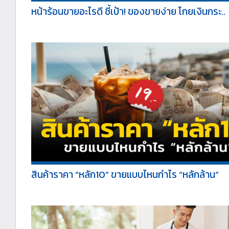
หน้าร้อนขายอะไรดี ชี้เป้า! ของขายง่าย โกยเงินกระ..
สินค้าราคา “หลัก10” ขายแบบไหนกำไร “หลักล้าน”