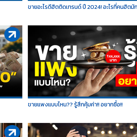
ขายอะไรดีฮิตติดเทรนด์ ปี 2024! อะไรที่คนฮิตมัก
ขายแพงแบบไหน?? รู้สึกคุ้มค่า!! อยากซื้อ!!