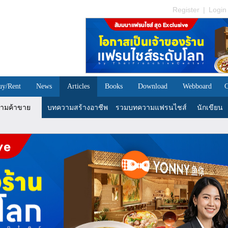
Register
|
Login
uy/Rent
News
Articles
Books
Download
Webboard
C
ามค้าขาย
บทความสร้างอาชีพ
รวมบทความแฟรนไชส์
นักเขียน