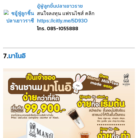
อู้ฟู่ลูกชิ้นปลาเยาวราช
สนใจลงทุน แฟรนไชส์ คลิก
https://citly.me/5D93O
โทร. 085-1055888
7.
มาโนอิ