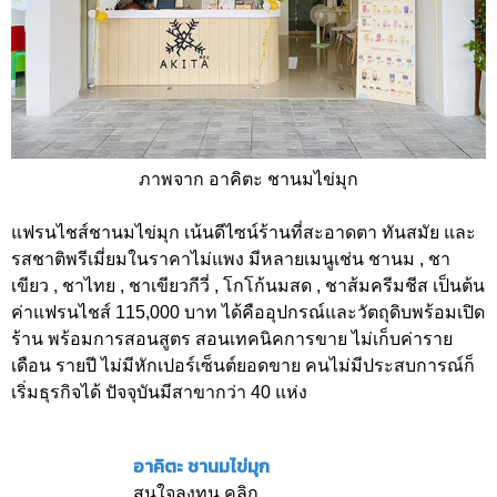
ภาพจาก อาคิตะ ชานมไข่มุก
แฟรนไชส์ชานมไข่มุก เน้นดีไซน์ร้านที่สะอาดตา ทันสมัย และ
รสชาติพรีเมี่ยมในราคาไม่แพง มีหลายเมนูเช่น ชานม , ชา
เขียว , ชาไทย , ชาเขียวกีวี่ , โกโก้นมสด , ชาส้มครีมชีส เป็นต้น
ค่าแฟรนไชส์ 115,000 บาท ได้คืออุปกรณ์และวัตถุดิบพร้อมเปิด
ร้าน พร้อมการสอนสูตร สอนเทคนิคการขาย ไม่เก็บค่าราย
เดือน รายปี ไม่มีหักเปอร์เซ็นต์ยอดขาย คนไม่มีประสบการณ์ก็
เริ่มธุรกิจได้ ปัจจุบันมีสาขากว่า 40 แห่ง
อาคิตะ ชานมไข่มุก
สนใจลงทุน คลิก