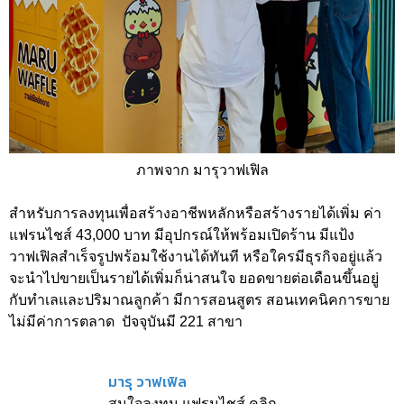
ภาพจาก มารุวาฟเฟิล
สำหรับการลงทุนเพื่อสร้างอาชีพหลักหรือสร้างรายได้เพิ่ม ค่า
แฟรนไชส์ 43,000 บาท มีอุปกรณ์ให้พร้อมเปิดร้าน มีแป้ง
วาฟเฟิลสำเร็จรูปพร้อมใช้งานได้ทันที หรือใครมีธุรกิจอยู่แล้ว
จะนำไปขายเป็นรายได้เพิ่มก็น่าสนใจ ยอดขายต่อเดือนขึ้นอยู่
กับทำเลและปริมาณลูกค้า มีการสอนสูตร สอนเทคนิคการขาย
ไม่มีค่าการตลาด ปัจจุบันมี 221 สาขา
มารุ วาฟเฟิล
สนใจลงทุน แฟรนไชส์ คลิก