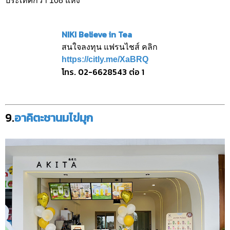
ประเทศกว่า 108 แห่ง
NIKI Believe in Tea
สนใจลงทุน แฟรนไชส์ คลิก
https://citly.me/XaBRQ
โทร. 02-6628543 ต่อ 1
9.
อาคิตะชานมไข่มุก