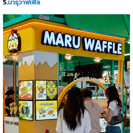
5.
มารุวาฟเฟิล