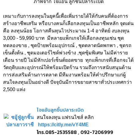
ภาพจาก ไจแอ้น ลูกชิ้นปลาระเบิด
เหมาะกับการลงทุนในยุคนี้เพื่อเพิ่มรายได้ให้กับคนที่ต้องการ
สร้างอาชีพเสริม หรือบางคนก็เลือกลงทุนเป็นอาชีพหลัก จุดเด่น
คือ ลงทุนน้อย โอกาสคืนทุนไวประมาณ 1-4 อาทิตย์ งบลงทุน
3,000 - 59,990 บาท มีหลายแพ็กเกจให้เลือกลงทุนเช่น ชุด
ทดลองขาย , ชุดป้ายพร้อมอุปกรณ์ , ชุดตลาดนัดพกพา , ชุดรถ
เข็นตั้งต้น , ชุดมอเตอร์ไซด์พ่วงข้าง ,ชุดซุ้มพิเศษ ไม่มีค่าราย
เดือน รายปี ไม่มีหักเปอร์เซ็นต์ยอดขาย ทุกแพ็กเกจที่เลือกจะได้
วัตถุดิบและอุปกรณ์ให้พร้อมเปิดร้าน รวมถึงการสนับสนุนด้าน
การส่งเสริมด้านการตลาด มีทีมงานพร้อมให้คำปรึกษาแก่ผู้
สนใจลงทุนเป็นอย่างดี ปัจจุบันมีการขยายสาขาทั่วประเทศกว่า
2,500 แห่ง
ไจแอ้นลูกชิ้นปลาระเบิด
สนใจลงทุน แฟรนไชส์ คลิก
https://citly.me/vY4ME
โทร.085-2535588 , 092-7206999