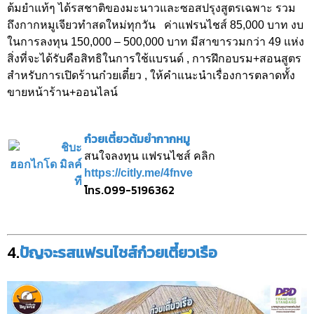
ต้มยำแท้ๆ ได้รสชาติของมะนาวและซอสปรุงสูตรเฉพาะ รวม
ถึงกากหมูเจียวทำสดใหม่ทุกวัน ค่าแฟรนไชส์ 85,000 บาท งบ
ในการลงทุน 150,000 – 500,000 บาท มีสาขารวมกว่า 49 แห่ง
สิ่งที่จะได้รับคือสิทธิในการใช้แบรนด์ , การฝึกอบรม+สอนสูตร
สำหรับการเปิดร้านก๋วยเตี๋ยว , ให้คำแนะนำเรื่องการตลาดทั้ง
ขายหน้าร้าน+ออนไลน์
ก๋วยเตี๋ยวต้มยำกากหมู
สนใจลงทุน แฟรนไชส์ คลิก
https://citly.me/4fnve
โทร.
099-5196362
4.
ปัญจะรสแฟรนไชส์ก๋วยเตี๋ยวเรือ