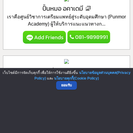
ปั้นหมอ อคาเดมี
เราคือศูนย์วิชาการเตรียมแพทย์สู่ระดับอุดมศึกษา (Punmor
Academy) ผู้ให้บริการแนะแนวทางก...
081-9898991
Add Friends
ชาไข่มุกดอทคอม
เว็บไซต์มีการจัดเก็บคุกกี้ เพื่อให้การใช้งานดียิ่งขึ้น
นโยบายข้อมูลส่วนบุคคล(Privacy
Policy)
และ
นโยบายคุกกี้(Cookie Policy)
แฟรนไชส์ ชาไข่มุกดอทคอม (CHAKAIMUK.COM) แฟรนไชส์
ยอมรับ
เครื่องดื่มสัญชาติไทย ที่พัฒนาขึ้นจากป...
ค่าแฟรนไชส์
9,900 บาท
098-9869568
Add Friends