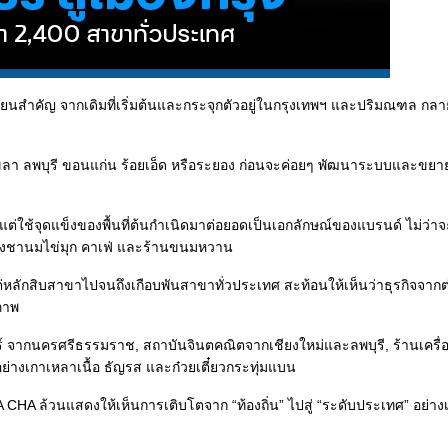
ปลี่ยนสำคัญ จากเดิมที่เริ่มต้นและกระจุกตัวอยู่ในกรุงเทพฯ และปริมณฑล กล
ขลา ลพบุรี ขอนแก่น ร้อยเอ็ด หรือระยอง ก่อนจะค่อยๆ พัฒนาระบบและขยายสา
ุน แต่ใช้จุดแข็งของพื้นที่ต้นกำเนิดมาต่อยอดเป็นเอกลักษณ์ของแบรนด์ ไม่ว่
ม่อย่างชานมไข่มุก คาเฟ่ และร้านขนมหวาน
ลักสิบสาขาไปจนถึงเกือบพันสาขาทั่วประเทศ สะท้อนให้เห็นว่าธุรกิจจากต่
ภาพ
โตร์ จากนครศรีธรรมราช, สถาบันจินตคณิตจากเชียงใหม่และลพบุรี, ร้านเครื่อ
่างเกาเหลาเนื้อ ธัญรส และก๋วยเตี๋ยวกระทุ่มแบน
HA ล้วนแสดงให้เห็นการเติบโตจาก “ท้องถิ่น” ไปสู่ “ระดับประเทศ” อย่า