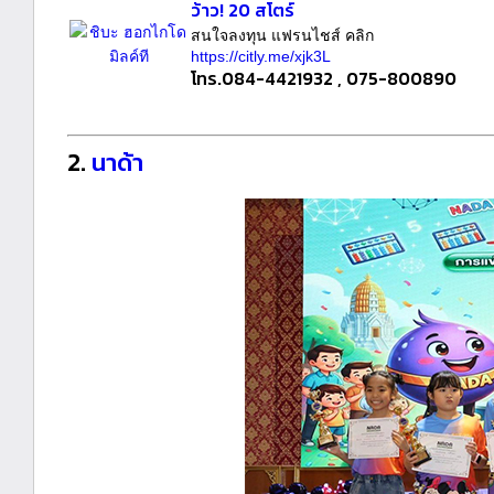
ว้าว! 20 สโตร์
สนใจลงทุน แฟรนไชส์ คลิก
https://citly.me/xjk3L
โทร.084-4421932 , 075-800890
2.
นาด้า