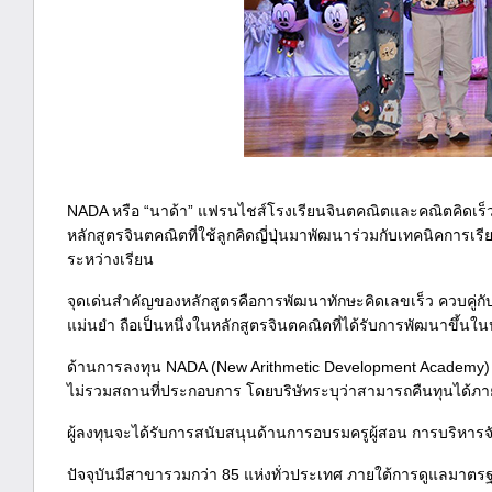
NADA หรือ “นาด้า” แฟรนไชส์โรงเรียนจินตคณิตและคณิตคิดเร็วจา
หลักสูตรจินตคณิตที่ใช้ลูกคิดญี่ปุ่นมาพัฒนาร่วมกับเทคนิคการเรี
ระหว่างเรียน
จุดเด่นสำคัญของหลักสูตรคือการพัฒนาทักษะคิดเลขเร็ว ควบคู่
แม่นยำ ถือเป็นหนึ่งในหลักสูตรจินตคณิตที่ได้รับการพัฒนาขึ้น
ด้านการลงทุน NADA (New Arithmetic Development Academy)
ไม่รวมสถานที่ประกอบการ โดยบริษัทระบุว่าสามารถคืนทุนได้ภ
ผู้ลงทุนจะได้รับการสนับสนุนด้านการอบรมครูผู้สอน การบริ
ปัจจุบันมีสาขารวมกว่า 85 แห่งทั่วประเทศ ภายใต้การดูแลมาตรฐานเ