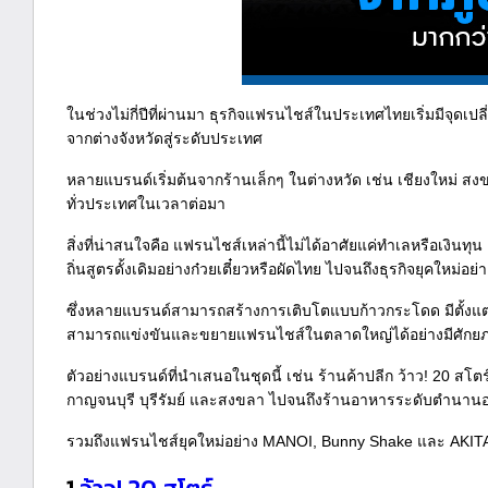
ในช่วงไม่กี่ปีที่ผ่านมา ธุรกิจแฟรนไชส์ในประเทศไทยเริ่มมีจุดเ
จากต่างจังหวัดสู่ระดับประเทศ
หลายแบรนด์เริ่มต้นจากร้านเล็กๆ ในต่างหวัด เช่น เชียงใหม่ สง
ทั่วประเทศในเวลาต่อมา
สิ่งที่น่าสนใจคือ แฟรนไชส์เหล่านี้ไม่ได้อาศัยแค่ทำเลหรือเงินท
ถิ่นสูตรดั้งเดิมอย่างก๋วยเตี๋ยวหรือผัดไทย ไปจนถึงธุรกิจยุคให
ซึ่งหลายแบรนด์สามารถสร้างการเติบโตแบบก้าวกระโดด มีตั้งแต่ห
สามารถแข่งขันและขยายแฟรนไชส์ในตลาดใหญ่ได้อย่างมีศักย
ตัวอย่างแบรนด์ที่นำเสนอในชุดนี้ เช่น ร้านค้าปลีก ว้าว! 20 ส
กาญจนบุรี บุรีรัมย์ และสงขลา ไปจนถึงร้านอาหารระดับตำนานอย
รวมถึงแฟรนไชส์ยุคใหม่อย่าง MANOI, Bunny Shake และ AKITA C