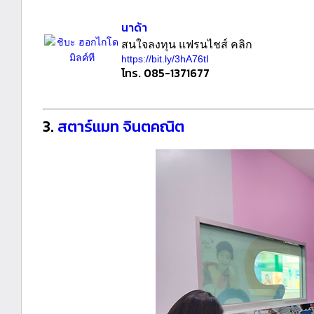
นาด้า
สนใจลงทุน แฟรนไชส์ คลิก
https://bit.ly/3hA76tI
โทร. 085-1371677
3.
สตาร์แมท จินตคณิต