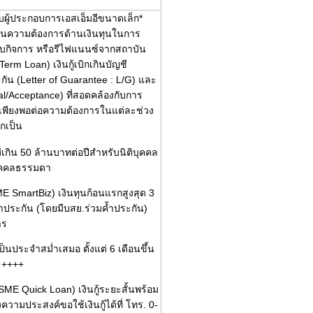
หรับผู้ประกอบการเอสเอ็มอีขนาดเล็ก*
สนุนความต้องการด้านเงินทุนในการ
กับกิจการ หรือรีไฟแนนซ์จากสถาบัน
Term Loan) เงินกู้เบิกเกินบัญชี
ะกัน (Letter of Guarantee : L/G) และ
al/Acceptance) ที่สอดคล้องกับการ
อที่เพียงพอต่อความต้องการในแต่ละช่วง
กเป็น
ม่เกิน 50 ล้านบาทต่อปีสำหรับนิติบุคคล
บุคคลธรรมดา
ME SmartBiz) เงินทุนก้อนแรกสูงสุด 3
้ำประกัน (โดยมีบสย.ร่วมค้ำประกัน)
าร
ป็นประจำสม่ำเสมอ ตั้งแต่ 6 เดือนขึ้น
้ ++++
 SME Quick Loan) เงินกู้ระยะสั้นพร้อม
้งความประสงค์ขอใช้เงินกู้ได้ที่ โทร. 0-