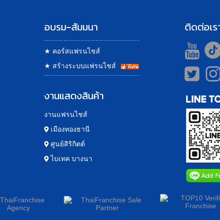
อบรม-สัมมนา
ติดต่อเร
★
คอร์สแฟรนไชส์
★
สร้างระบบแฟรนไชส์
งานแสดงสินค้า
งานแฟรนไชส์
เมืองทองธานี
ศูนย์สิริกิตต์
ไบเทค บางนา