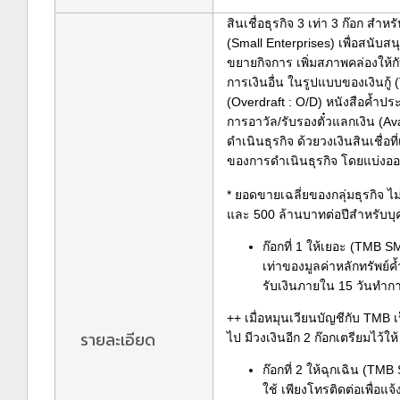
สินเชื่อธุรกิจ 3 เท่า 3 ก๊อก สำ
(Small Enterprises) เพื่อสนับ
ขยายกิจการ เพิ่มสภาพคล่องให้
การเงินอื่น ในรูปแบบของเงินกู้ (
(Overdraft : O/D) หนังสือค้ำปร
การอาวัล/รับรองตั๋วแลกเงิน (Av
ดำเนินธุรกิจ ด้วยวงเงินสินเชื่
ของการดำเนินธุรกิจ โดยแบ่งออ
* ยอดขายเฉลี่ยของกลุ่มธุรกิจ ไ
และ 500 ล้านบาทต่อปีสำหรับ
ก๊อกที่ 1 ให้เยอะ (TMB S
เท่าของมูลค่าหลักทรัพย์ค
รับเงินภายใน 15 วันทำก
++ เมื่อหมุนเวียนบัญชีกับ TMB เ
รายละเอียด
ไป มีวงเงินอีก 2 ก๊อกเตรียมไว้ให
ก๊อกที่ 2 ให้ฉุกเฉิน (TMB
ใช้ เพียงโทรติดต่อเพื่อแจ