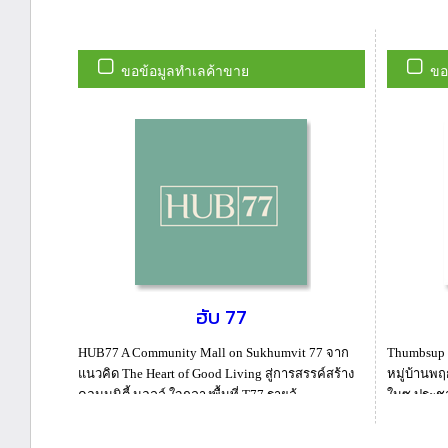
ขอข้อมูลทำเลค้าขาย
ขอ
ฮับ 77
HUB77 A Community Mall on Sukhumvit 77 จาก
Thumbsup ศ
แนวคิด The Heart of Good Living สู่การสรรค์สร้าง
หมู่บ้านพฤก
คอมมูนิตี้ มอลล์ ใจกลางพื้นที่ T77 รายล้...
ในซ.ประชาอุ