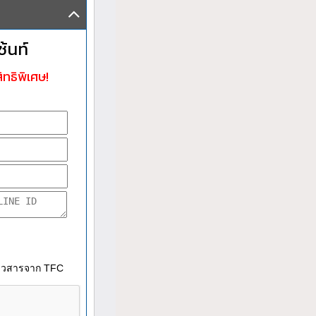
้นท์
ิทธิพิเศษ!
าวสารจาก TFC