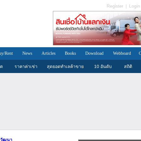
Register
|
Login
uy/Rent
News
Articles
Books
Download
Webboard
C
ขต
ราคาค่าเช่า
สุดยอดทำเลค้าขาย
10 อันดับ
สถิติ
ีวัฒนา