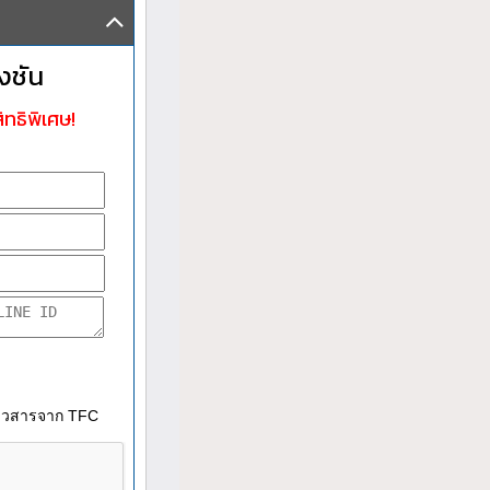
งชัน
ิทธิพิเศษ!
าวสารจาก TFC