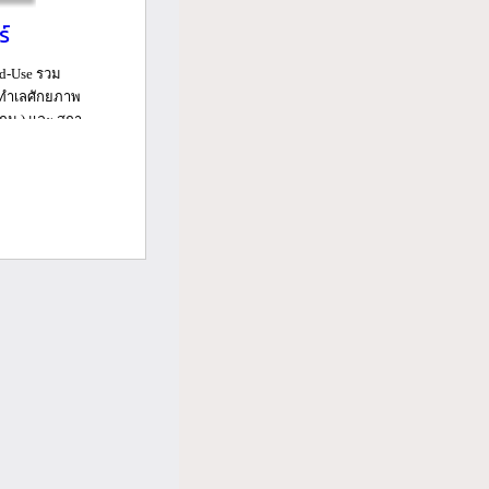
ร์
ed-Use รวม
นทำเลศักยภาพ
ม.) และ สถา...