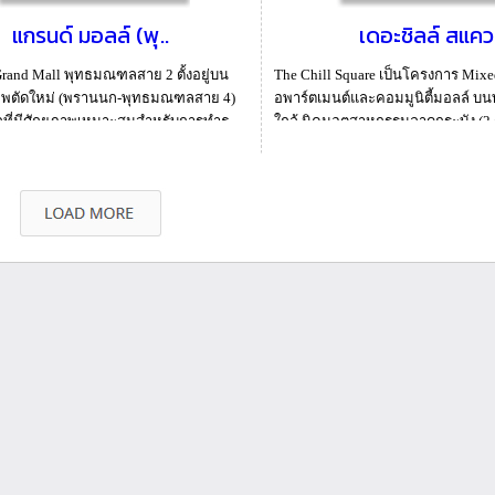
แกรนด์ มอลล์ (พุ..
เดอะชิลล์ สแคว
rand Mall พุทธมณฑลสาย 2 ตั้งอยู่บน
The Chill Square เป็นโครงการ Mix
พตัดใหม่ (พรานนก-พุทธมณฑลสาย 4)
อพาร์ตเมนต์และคอมมูนิตี้มอลล์ บ
เลที่มีศักยภาพเหมาะสมสำหรับการทำธุ
ใกล้ นิคมอุตสาหกรรมลาดกระบัง (2 ก