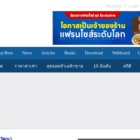
Register
|
Login
uy/Rent
News
Articles
Books
Download
Webboard
C
ขต
ราคาค่าเช่า
สุดยอดทำเลค้าขาย
10 อันดับ
สถิติ
ีวัฒนา