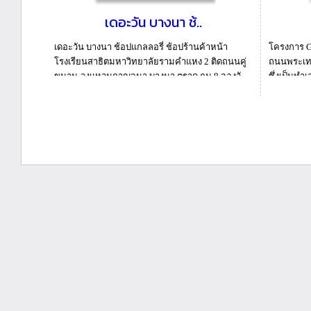
เดอะวัน บางนา ช้..
เดอะวัน บางนา ช้อปแกลลอรี่ ช้อปร้านค้าหน้า
โครงการ G
โรงเรียนสาธิตมหาวิทยาลัยรามคำแหง 2 ติดถนนคู่
ถนนพระเท
ขนาน-วงแหวนกาญจนา บางนา ตราด กม.8 จองวั...
ซึ่งเป็นทำ
รกิ...