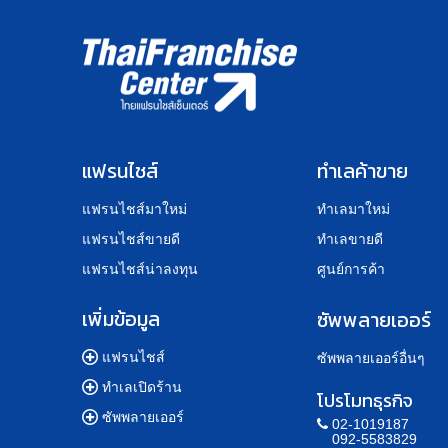
แฟรนไชส์
ทำเลค้าขาย
แฟรนไชส์มาใหม่
ทำเลมาใหม่
แฟรนไชส์ขายดี
ทำเลขายดี
แฟรนไชส์น่าลงทุน
ศูนย์การค้า
เพิ่มข้อมูล
ซัพพลายเออร์
แฟรนไชส์
ซัพพลายเออร์อื่นๆ
ทำเลเปิดร้าน
โปรโมทธุรกิจ
ซัพพลายเออร์
02-1019187
092-5583829