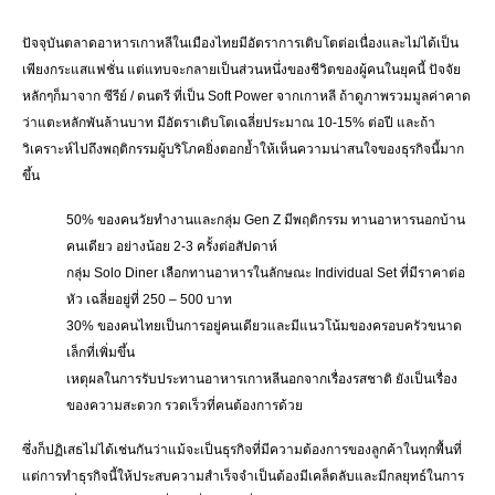
ปัจจุบันตลาดอาหารเกาหลีในเมืองไทยมีอัตราการเติบโตต่อเนื่องและไม่ได้เป็น
เพียงกระแสแฟชั่น แต่แทบจะกลายเป็นส่วนหนึ่งของชีวิตของผู้คนในยุคนี้ ปัจจัย
หลักๆก็มาจาก ซีรีย์ / ดนตรี ที่เป็น Soft Power จากเกาหลี ถ้าดูภาพรวมมูลค่าคาด
ว่าแตะหลักพันล้านบาท มีอัตราเติบโตเฉลี่ยประมาณ 10-15% ต่อปี และถ้า
วิเคราะห์ไปถึงพฤติกรรมผู้บริโภคยิ่งตอกย้ำให้เห็นความน่าสนใจของธุรกิจนี้มาก
ขึ้น
50% ของคนวัยทำงานและกลุ่ม Gen Z มีพฤติกรรม ทานอาหารนอกบ้าน
คนเดียว อย่างน้อย 2-3 ครั้งต่อสัปดาห์
กลุ่ม Solo Diner เลือกทานอาหารในลักษณะ Individual Set ที่มีราคาต่อ
หัว เฉลี่ยอยู่ที่ 250 – 500 บาท
30% ของคนไทยเป็นการอยู่คนเดียวและมีแนวโน้มของครอบครัวขนาด
เล็กที่เพิ่มขึ้น
เหตุผลในการรับประทานอาหารเกาหลีนอกจากเรื่องรสชาติ ยังเป็นเรื่อง
ของความสะดวก รวดเร็วที่คนต้องการด้วย
ซึ่งก็ปฏิเสธไม่ได้เช่นกันว่าแม้จะเป็นธุรกิจที่มีความต้องการของลูกค้าในทุกพื้นที่
แต่การทำธุรกิจนี้ให้ประสบความสำเร็จจำเป็นต้องมีเคล็ดลับและมีกลยุทธ์ในการ