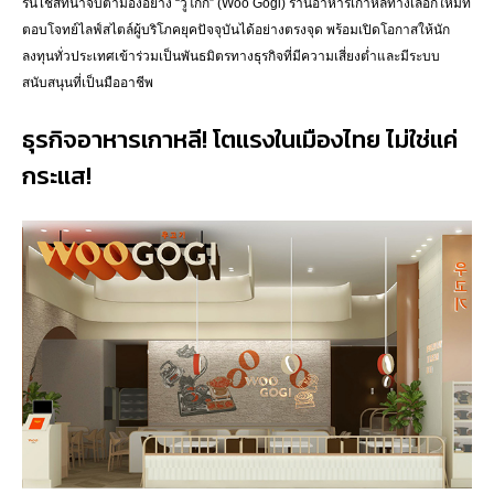
รนไชส์ที่น่าจับตามองอย่าง “วูโกกิ” (Woo Gogi) ร้านอาหารเกาหลีทางเลือกใหม่ที่
ตอบโจทย์ไลฟ์สไตล์ผู้บริโภคยุคปัจจุบันได้อย่างตรงจุด พร้อมเปิดโอกาสให้นัก
ลงทุนทั่วประเทศเข้าร่วมเป็นพันธมิตรทางธุรกิจที่มีความเสี่ยงต่ำและมีระบบ
สนับสนุนที่เป็นมืออาชีพ
ธุรกิจอาหารเกาหลี! โตแรงในเมืองไทย ไม่ใช่แค่
กระแส!