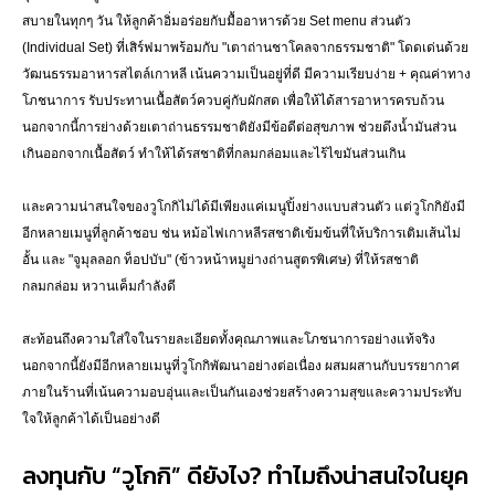
สบายในทุกๆ วัน ให้ลูกค้าอิ่มอร่อยกับมื้ออาหารด้วย Set menu ส่วนตัว
(Individual Set) ที่เสิร์ฟมาพร้อมกับ "เตาถ่านชาโคลจากธรรมชาติ" โดดเด่นด้วย
วัฒนธรรมอาหารสไตล์เกาหลี เน้นความเป็นอยู่ที่ดี มีความเรียบง่าย + คุณค่าทาง
โภชนาการ รับประทานเนื้อสัตว์ควบคู่กับผักสด เพื่อให้ได้สารอาหารครบถ้วน
นอกจากนี้การย่างด้วยเตาถ่านธรรมชาติยังมีข้อดีต่อสุขภาพ ช่วยดึงน้ำมันส่วน
เกินออกจากเนื้อสัตว์ ทำให้ได้รสชาติที่กลมกล่อมและไร้ไขมันส่วนเกิน
และความน่าสนใจของวูโกกิไม่ได้มีเพียงแค่เมนูปิ้งย่างแบบส่วนตัว แต่วูโกกิยังมี
อีกหลายเมนูที่ลูกค้าชอบ ช่น หม้อไฟเกาหลีรสชาติเข้มข้นที่ให้บริการเติมเส้นไม่
อั้น และ "จูมุลลอก ท็อปบับ" (ข้าวหน้าหมูย่างถ่านสูตรพิเศษ) ที่ให้รสชาติ
กลมกล่อม หวานเค็มกำลังดี
สะท้อนถึงความใส่ใจในรายละเอียดทั้งคุณภาพและโภชนาการอย่างแท้จริง
นอกจากนี้ยังมีอีกหลายเมนูที่วูโกกิพัฒนาอย่างต่อเนื่อง ผสมผสานกับบรรยากาศ
ภายในร้านที่เน้นความอบอุ่นและเป็นกันเองช่วยสร้างความสุขและความประทับ
ใจให้ลูกค้าได้เป็นอย่างดี
ลงทุนกับ “วูโกกิ” ดียังไง? ทำไมถึงน่าสนใจในยุค