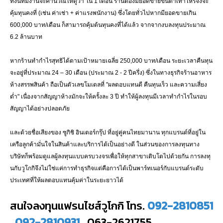
ทั้งนี้ทีมงานจะคำนวณให้ดูว่า ใน 1 เดือน ร้านต้องมียอดขายขั้นต่ำเท่าไหร่จึงจะ
คุ้มทุนคงที่ (เช่น ค่าเช่า + ค่าแรงพนักงาน) ซึ่งโดยทั่วไปหากมียอดขายเกิน
600,000 บาท/เดือน ก็สามารถคุ้มต้นทุนคงที่ได้แล้ว จากจากงบลงทุนประมาณ
6.2 ล้านบาท
หากร้านทำกำไรสุทธิได้ตามเป้าหมายเฉลี่ย 250,000 บาท/เดือน ระยะเวลาคืนทุน
จะอยู่ที่ประมาณ 24 – 30 เดือน (ประมาณ 2 - 2 ปีครึ่ง) ซึ่งในทางธุรกิจร้านอาหาร
ห้างสรรพสินค้า ถือเป็นตัวเลขโมเดลที่ "ผลตอบแทนดี คืนทุนเร็ว และความเสี่ยง
ต่ำ" เนื่องจากสัญญาห้างมักจะให้ครั้งละ 3 ปี ทำให้ผู้ลงทุนมีเวลาทำกำไรในรอบ
สัญญาได้อย่างปลอดภัย
และด้วยชื่อเสียงของ ซูกิชิ อินเตอร์กรุ๊ป ที่อยู่คู่คนไทยมานาน ทุกแบรนด์ที่อยู่ใน
เครือลูกค้ามั่นใจในสินค้าและบริการได้เป็นอย่างดี ในส่วนของการลงทุนทาง
บริษัทก็พร้อมดูแลผู้ลงทุนแบบครบวงจรเพื่อให้ทุกสาขาเติบโตไปด้วยกัน การลงทุ
นกับวูโกกิจึงไม่ใช่แค่การทำธุรกิจแต่คือการได้เป็นพาร์ทเนอร์กับแบรนด์ระดับ
ประเทศที่ให้ผลตอบแทนคุ้มค่าในระยะยาวได้
สนใจลงทุนแฟรนไชส์วูโกกิ โทร.
092-2810851
,
092-2810931
, 063-2621755