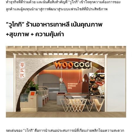
ทำธุรกิจที่ดีร่วมด้วย และนั่นคือสิ่งสำคัญที่ “วูโกกิ” เข้าใจทุกความต้องการของ
ลูกค้าและผู้ลงทุนนำมาสู่การพัฒนาสู่ระบบแฟรนไชส์ที่มีประสิทธิภาพ
“วูโกกิ” ร้านอาหารเกาหลี เน้นคุณภาพ
+สุขภาพ + ความคุ้มค่า
จุดเด่นของ “วูโกกิ” คือการนำเสนอประสบการณ์ที่เรียบง่ายพลิกโฉมความสะดวก