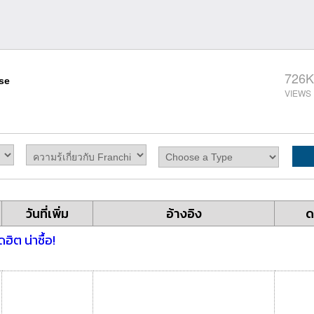
726K
ise
วันที่เพิ่ม
อ้างอิง
ด
ิต น่าซื้อ!