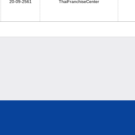
20-09-2561
ThaiFranchiseCenter