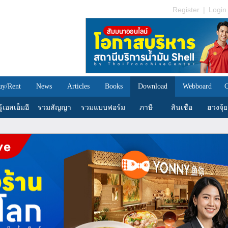
Register
|
Login
uy/Rent
News
Articles
Books
Download
Webboard
C
้เอสเอ็มอี
รวมสัญญา
รวมแบบฟอร์ม
ภาษี
สินเชื่อ
ฮวงจุ้ย