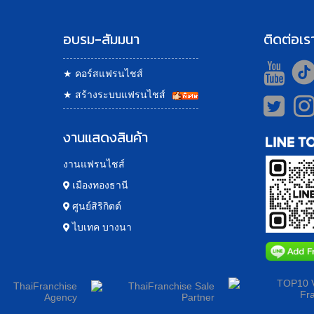
อบรม-สัมมนา
ติดต่อเร
★
คอร์สแฟรนไชส์
★
สร้างระบบแฟรนไชส์
งานแสดงสินค้า
งานแฟรนไชส์
เมืองทองธานี
ศูนย์สิริกิตต์
ไบเทค บางนา