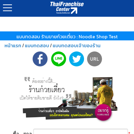
แบบทดสอบ ร้านขายก๋วยเตี๋ยว : Noodle Shop Test
หน้าแรก
แบบทดสอบ
แบบทดสอบเจ้าของร้าน
/
/
ชื่อ - สกุล
*