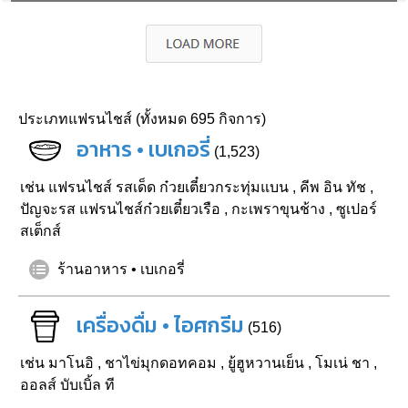
ประเภทแฟรนไชส์ (ทั้งหมด 695 กิจการ)
อาหาร • เบเกอรี่
(1,523)
เช่น
แฟรนไชส์ รสเด็ด ก๋วยเตี๋ยวกระทุ่มแบน
,
คีพ อิน ทัช
,
ปัญจะรส แฟรนไชส์ก๋วยเตี๋ยวเรือ
,
กะเพราขุนช้าง
,
ซูเปอร์
สเต็กส์
ร้านอาหาร • เบเกอรี่
เครื่องดื่ม • ไอศกรีม
(516)
เช่น
มาโนอิ
,
ชาไข่มุกดอทคอม
,
ยู้ฮูหวานเย็น
,
โมเน่ ชา
,
ออลส์ บับเบิ้ล ที