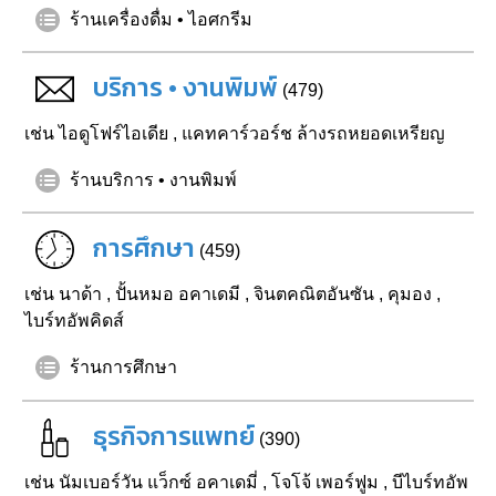
ร้านเครื่องดื่ม • ไอศกรีม
บริการ • งานพิมพ์
(479)
เช่น
ไอดูโฟร์ไอเดีย
,
แคทคาร์วอร์ช ล้างรถหยอดเหรียญ
ร้านบริการ • งานพิมพ์
การศึกษา
(459)
เช่น
นาด้า
,
ปั้นหมอ อคาเดมี
,
จินตคณิตอันซัน
,
คุมอง
,
ไบร์ทอัพคิดส์
ร้านการศึกษา
ธุรกิจการแพทย์
(390)
เช่น
นัมเบอร์วัน แว็กซ์ อคาเดมี่
,
โจโจ้ เพอร์ฟูม
,
บีไบร์ทอัพ