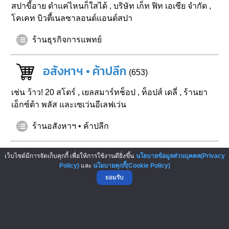
สปาขี้อาย ดำแค่ไหนก็ใสได้
,
บริษัท เก็ท ฟิท เอเซีย จำกัด
,
โคเคท บิวตี้เนลซาลอนด์แอนด์สปา
ร้านธุรกิจการแพทย์
อสังหาฯ • ค้าปลีก
(653)
เช่น
ว้าว! 20 สโตร์
,
เยลสมาร์ทช็อป
,
ท็อปส์ เดลี่
,
ร้านยา
เอ็กซ์ต้า พลัส และเซเว่นอีเลฟเว่น
ร้านอสังหาฯ • ค้าปลีก
โอกาสทางธุรกิจ
เว็บไซต์มีการจัดเก็บคุกกี้ เพื่อให้การใช้งานดียิ่งขึ้น
นโยบายข้อมูลส่วนบุคคล(Privacy
(111)
Policy)
และ
นโยบายคุกกี้(Cookie Policy)
ยอมรับ
เช่น
วอชชิ่ง ทูเดย์
,
บริษัท อินโนเวชั่นพูล เอเชีย จำกัด
,
ดรา
โค่
,
ซันเวนดิ้ง
,
บริษัท วีเน็ตโกลบอล จำกัด
ร้านโอกาสทางธุรกิจ