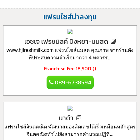
แฟรนไชส์น่าลงทุน
เอชเจ เฟรชมิลค์ ปังหยา-นมสด
www.hjfreshmilk.com แฟรนไชส์นมสด คุณภาพ จากร้านดัง
ทีประสบความสำเร็จมากว่า 4 ทศวรร...
Franchise Fee
18,900 ()
089-6738594
นาด้า
แฟรนไชส์จินตคณิต พัฒนาสมองคิดเลขได้เร็วเหมือนหลักสูตร
จินตคณิตทั่วไปยังสามารถคำนวณปฏิทิ...