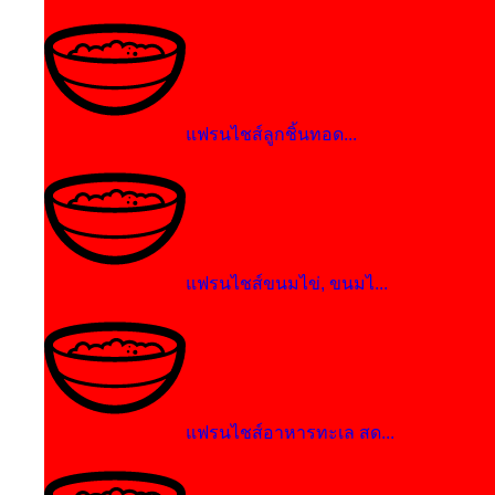
แฟรนไชส์ลูกชิ้นทอด...
แฟรนไชส์ขนมไข่, ขนมไ...
แฟรนไชส์อาหารทะเล สด...