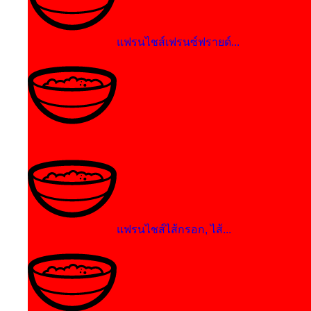
แฟรนไชส์เฟรนซ์ฟรายด์...
แฟรนไชส์สเต็ก...
แฟรนไชส์ไส้กรอก, ไส้...