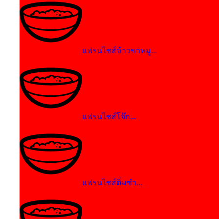
แฟรนไชส์ข้าวขาหมู...
แฟรนไชส์โจ๊ก...
แฟรนไชส์ติ่มซำ...