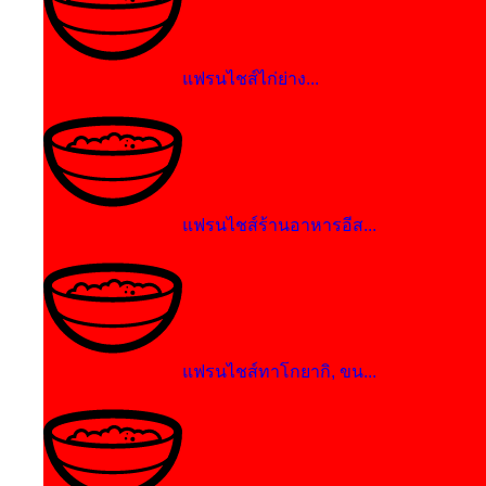
แฟรนไชส์ไก่ย่าง...
แฟรนไชส์ร้านอาหารอีส...
แฟรนไชส์ทาโกยากิ, ขน...