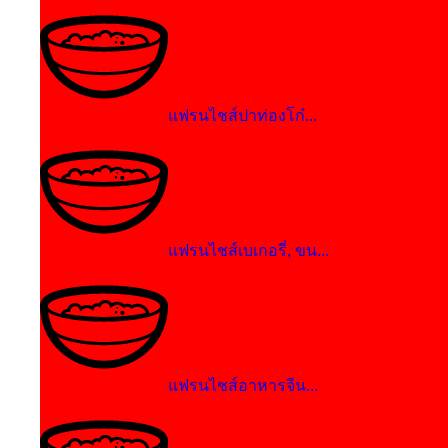
แฟรนไชส์ปาท่องโก๋...
แฟรนไชส์เบเกอรี่, ขน...
แฟรนไชส์อาหารจีน...