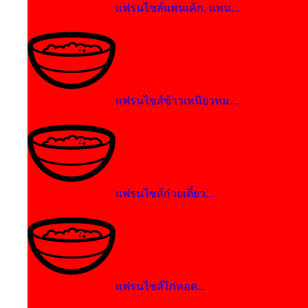
แฟรนไชส์แพนเค้ก, แพน...
แฟรนไชส์ข้าวเหนียวหม...
แฟรนไชส์ก๋วยเตี๋ยว...
แฟรนไชส์ไก่ทอด...