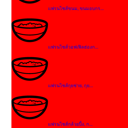
แฟรนไชส์ขนม, ขนมอบกร...
แฟรนไชส์วอฟเฟิลฮ่องก...
แฟรนไชส์กุยช่าย, กุย...
แฟรนไชส์กล้วยปิ้ง, ก...