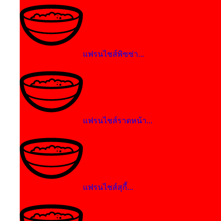
แฟรนไชส์พิซซ่า...
แฟรนไชส์ราดหน้า...
แฟรนไชส์สุกี้...