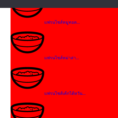
แฟรนไชส์หมูทอด...
แฟรนไชส์หม่าล่า...
แฟรนไชส์เค้กไต้หวัน...