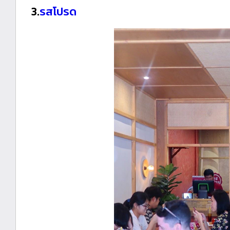
3.
รสโปรด