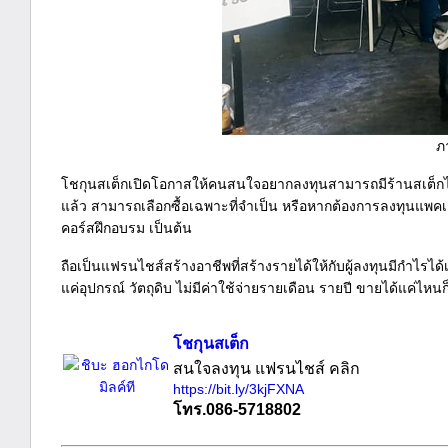
ภ
โชกุนสเต็กเปิดโอกาสให้คนสนใจอยากลงทุนสามารถมีร้านสเต็กได้ไ
แล้ว สามารถเลือกซื้อเฉพาะที่จำเป็น หรือหากต้องการลงทุนแพคเกจน
คอร์สฝึกอบรม เป็นต้น
ถือเป็นแฟรนไชส์สร้างอาชีพที่สร้างรายได้ให้กับผู้ลงทุนมีกำไรได
แค่อุปกรณ์ วัตถุดิบ ไม่มีค่าใช้จ่ายรายเดือน รายปี ขายได้แค่ไหน
โชกุนสเต็ก
สนใจลงทุน แฟรนไชส์ คลิก
https://bit.ly/3kjFXNA
โทร.086-5718802