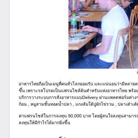
อาหารไทยถือเป็นเมนูที่คนทั่วโลกยอมรับ และแน่นอนว่ามีหลาย
ขึ้น เพราะรสโปรดเป็นแฟรนไชส์ต้นตำหรับแห่งอาหารไทย พร้อมส่
บริการวางระบบการสั่งอาหารแบบDelivery ผ่านแพลตฟอร์มต่างๆ 
ก้อน , หมูสามชั้นทอดน้ำปลา , แกงส้มใต้ปูผักไข่รวม , ปลาเต๋าเต
ค่าแฟรนไชส์ในการลงทุน 90,000 บาท โดยผู้สนใจลงทุนสามารถต
ลงทุนให้มีกำไรได้มากยิ่งขึ้น