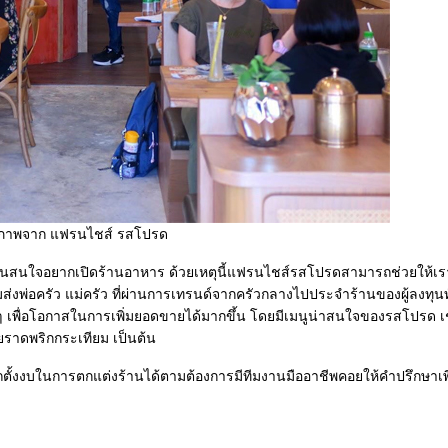
ภาพจาก แฟรนไชส์ รสโปรด
คนสนใจอยากเปิดร้านอาหาร ด้วยเหตุนี้แฟรนไชส์รสโปรดสามารถช่วยให้เราเ
งพ่อครัว แม่ครัว ที่ผ่านการเทรนด์จากครัวกลางไปประจำร้านของผู้ลงทุนท
เพื่อโอกาสในการเพิ่มยอดขายได้มากขึ้น โดยมีเมนูน่าสนใจของรสโปรด เช
้ยราดพริกกระเทียม เป็นต้น
ั้งงบในการตกแต่งร้านได้ตามต้องการมีทีมงานมืออาชีพคอยให้คำปรึกษาเ