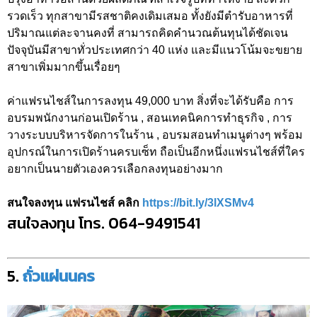
รวดเร็ว ทุกสาขามีรสชาติคงเดิมเสมอ ทั้งยังมีตำรับอาหารที่
ปริมาณแต่ละจานคงที่ สามารถคิดคำนวณต้นทุนได้ชัดเจน
ปัจจุบันมีสาขาทั่วประเทศกว่า 40 แห่ง และมีแนวโน้มจะขยาย
สาขาเพิ่มมากขึ้นเรื่อยๆ
ค่าแฟรนไชส์ในการลงทุน 49,000 บาท สิ่งที่จะได้รับคือ การ
อบรมพนักงานก่อนเปิดร้าน , สอนเทคนิคการทำธุรกิจ , การ
วางระบบบริหารจัดการในร้าน , อบรมสอนทำเมนูต่างๆ พร้อม
อุปกรณ์ในการเปิดร้านครบเซ็ท ถือเป็นอีกหนึ่งแฟรนไชส์ที่ใคร
อยากเป็นนายตัวเองควรเลือกลงทุนอย่างมาก
สนใจลงทุน แฟรนไชส์ คลิก
https://bit.ly/3lXSMv4
สนใจลงทุน โทร. 064-9491541
5.
ถั่วแผ่นนคร