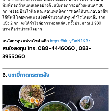
พิมพ์ทอดถั่วสแตนเลสอย่างดี , แป้งทอดกรอบถั่วแผ่นนคร 30
กก. พร้อมป้ายไวนิล และสอนเทคนิคการทอดให้ประกอบอาชีพ
ได้ทันที โดยทางแฟรนไชส์คำนวณต้นทุน-กำไรโดยเฉลี่ย จาก
แป้ง 2 กก. จะได้กำไรต่อการทอดแต่ละครั้งประมาณ 1,930
บาท ถือว่าน่าสนใจมาก
สนใจลงทุน แฟรนไชส์ คลิก
https://bit.ly/3nNJKBr
สนใจลงทุน โทร. 088-4446060 , 083-
3955060
6.
บะหมี่ถาดกระทะเล้ง