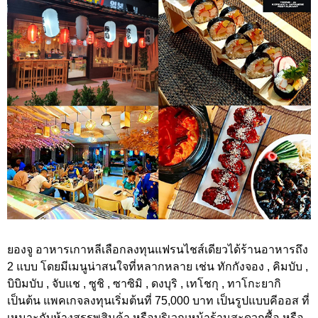
ยองจู อาหารเกาหลีเลือกลงทุนแฟรนไชส์เดียวได้ร้านอาหารถึง
2 แบบ โดยมีเมนูน่าสนใจที่หลากหลาย เช่น ทักกังจอง , คิมบับ ,
บิบิมบับ , จับแช , ซูชิ , ซาซิมิ , ดงบุริ , เทโชกุ , ทาโกะยากิ
เป็นต้น แพคเกจลงทุนเริ่มต้นที่ 75,000 บาท เป็นรูปแบบคีออส ที่
เหมาะกับห้างสรรพสินค้า หรือบริเวณหน้าร้านสะดวกซื้อ หรือ