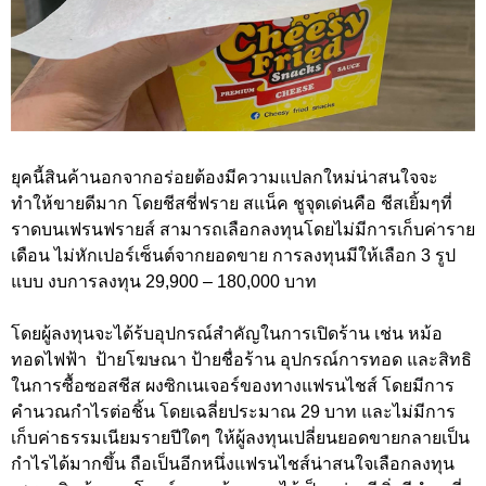
ยุคนี้สินค้านอกจากอร่อยต้องมีความแปลกใหม่น่าสนใจจะ
ทำให้ขายดีมาก โดยชีสชี่ฟราย สแน็ค ชูจุดเด่นคือ ชีสเยิ้มๆที่
ราดบนเฟรนฟรายส์ สามารถเลือกลงทุนโดยไม่มีการเก็บค่าราย
เดือน ไม่หักเปอร์เซ็นต์จากยอดขาย การลงทุนมีให้เลือก 3 รูป
แบบ งบการลงทุน 29,900 – 180,000 บาท
โดยผู้ลงทุนจะได้ร้บอุปกรณ์สำคัญในการเปิดร้าน เช่น หม้อ
ทอดไฟฟ้า ป้ายโฆษณา ป้ายชื่อร้าน อุปกรณ์การทอด และสิทธิ
ในการซื้อซอสชีส ผงซิกเนเจอร์ของทางแฟรนไชส์ โดยมีการ
คำนวณกำไรต่อชิ้น โดยเฉลี่ยประมาณ 29 บาท และไม่มีการ
เก็บค่าธรรมเนียมรายปีใดๆ ให้ผู้ลงทุนเปลี่ยนยอดขายกลายเป็น
กำไรได้มากขึ้น ถือเป็นอีกหนึ่งแฟรนไชส์น่าสนใจเลือกลงทุน