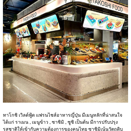
ทาโกชิ เวิลด์ฟู้ด แฟรนไชส์อาหารญี่ปุ่น มีเมนูหลักที่น่าสนใจ
ได้แก่ ราเมน , เมนูข้าว , ซาชิมิ , ซูชิ เป็นต้น มีการปรับปรุง
รสชาติให้เข้ากับความต้องการของคนไทย ซาชิมิเน้นวัตถุดิบ