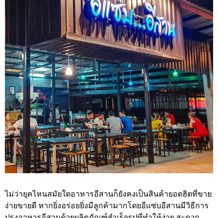
ไม่ว่ายุคไหนสมัยใดอาหารอีสานก็ยังคงเป็นสินค้ายอดฮิตที่ขาย
ง่ายขายดี หากยิ่งอร่อยยิ่งมีลูกค้ามากโดยอีแซ่บอีสานมีวิธีการ
ปรุงอาหารอีสานด้วยผลิตภัณฑ์สำเร็จรูปที่ทำให้ง่าย สะดวก