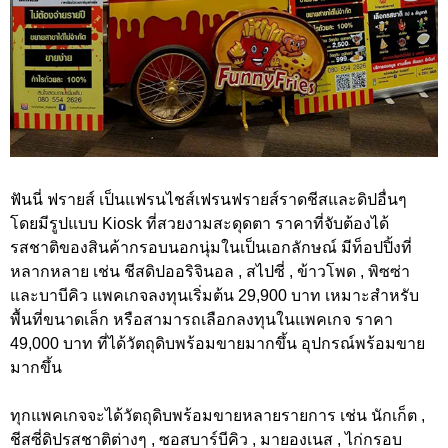
ฟันนี่ ฟรายส์ เป็นแฟรนไชส์เฟรนฟรายส์ราดชีสและดิปอื่นๆ
โดยมีรูปแบบ Kiosk ที่สวยงามสะดุดตา ราคาที่จับต้องได้
รสชาติของสินค้ากรอบนอกนุ่มในเป็นเอกลักษณ์ มีท็อปปิ้งที่
หลากหลาย เช่น ชีสดิปออริจินอล , สไปซี่ , ข้าวโพด , พิซซ่า
และบาบีคิว แพคเกจลงทุนเริ่มต้น 29,900 บาท เหมาะสำหรับ
พื้นที่ขนาดเล็ก หรือสามารถเลือกลงทุนในแพคเกจ ราคา
49,000 บาท ที่ได้วัตถุดิบพร้อมขายมากขึ้น อุปกรณ์พร้อมขาย
มากขึ้น
ทุกแพคเกจจะได้วัตถุดิบพร้อมขายหลายรายการ เช่น นักเก็ต ,
ชีสซี่ดิปรสชาติต่างๆ , ซอสบาร์บีคิว , มายองเนส , ไก่กรอบ