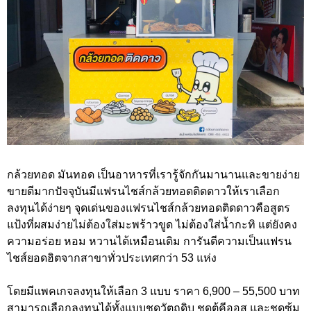
กล้วยทอด มันทอด เป็นอาหารที่เรารู้จักกันมานานและขายง่าย
ขายดีมากปัจจุบันมีแฟรนไชส์กล้วยทอดติดดาวให้เราเลือก
ลงทุนได้ง่ายๆ จุดเด่นของแฟรนไชส์กล้วยทอดติดดาวคือสูตร
แป้งที่ผสมง่ายไม่ต้องใส่มะพร้าวขูด ไม่ต้องใส่น้ำกะทิ แต่ยังคง
ความอร่อย หอม หวานได้เหมือนเดิม การันตีความเป็นแฟรน
ไชส์ยอดฮิตจากสาขาทั่วประเทศกว่า 53 แห่ง
โดยมีแพคเกจลงทุนให้เลือก 3 แบบ ราคา 6,900 – 55,500 บาท
สามารถเลือกลงทุนได้ทั้งแบบชุดวัตถุดิบ ชุดตู้คีออส และชุดซุ้ม