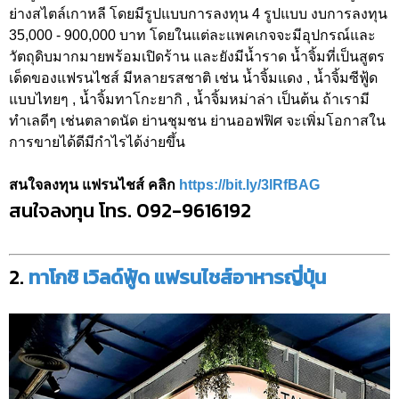
ย่างสไตล์เกาหลี โดยมีรูปแบบการลงทุน 4 รูปแบบ งบการลงทุน
35,000 - 900,000 บาท โดยในแต่ละแพคเกจจะมีอุปกรณ์และ
วัตถุดิบมากมายพร้อมเปิดร้าน และยังมีน้ำราด น้ำจิ้มที่เป็นสูตร
เด็ดของแฟรนไชส์ มีหลายรสชาติ เช่น น้ำจิ้มแดง , น้ำจิ้มซีฟู้ด
แบบไทยๆ , น้ำจิ้มทาโกะยากิ , น้ำจิ้มหม่าล่า เป็นต้น ถ้าเรามี
ทำเลดีๆ เช่นตลาดนัด ย่านชุมชน ย่านออฟฟิศ จะเพิ่มโอกาสใน
การขายได้ดีมีกำไรได้ง่ายขึ้น
สนใจลงทุน แฟรนไชส์ คลิก
https://bit.ly/3lRfBAG
สนใจลงทุน โทร. 092-9616192
2.
ทาโกชิ เวิลด์ฟู้ด แฟรนไชส์อาหารญี่ปุ่น