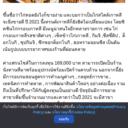
ขึ้นชื่อว่าไก่ทอดยังไงก็ขายง่าย และบอกว่าเป็นไก่สไตล์เกาหลี
จะยิ่งขายดี ปี 2021 นี้เทรนด์เกาหลีก็ยังฮิตไม่เปลี่ยนแปลง โดยชิ
คชินไก่กรอบเกาหลี มีเมนูน่าสนใจอีกหลายรายการ เช่น ไก่
กรอบเกาหลีรสชาติต่างๆ , เซ็ทข้าวไก่เกาหลี , กิมจิ ,ชีสซี่ดิป , ต็
อกโบกิ , ซุปกิมจิ , ซึกซอกต็อกโบกิ , ฮอทรามยอนชีส เป็นต้น
เน้นรูปแบบบรรยากาศของร้านที่ผ่อนคลาย
ค่าแฟรนไชส์ในการลงทุน 169,000 บาท สามารถเปิดเป็นร้าน
นั่งทานที่มาพร้อมอุปกรณ์พร้อมเปิดร้านครบถ้วน นอกจากนี้ยัง
มีการอบรมสอนสูตรการทำเมนูต่างๆ , กลยุทธ์การขาย ,
เทคนิคการทำตลาด , การพัฒนาสินค้าใหม่ๆ อย่างต่อเนื่อง รวม
ถึงเป็นที่ปรึกษาให้กับผู้ลงทุนเป็นอย่างดี ปัจจุบันมีการขยาย
สาขาเพิ่มขึ้นจำนวนมากและคาดว่าในปี 2021 จะมีสาขา
กระจายทั่วประเทศเพิ่มมากขึ้นด้วย
เว็บไซต์มีการจัดเก็บคุกกี้ เพื่อให้การใช้งานดียิ่งขึ้น
นโยบายข้อมูลส่วนบุคคล(Privacy
Policy)
และ
นโยบายคุกกี้(Cookie Policy)
สนใจลงทุน แฟรนไชส์ คลิก
https://bit.ly/35VmmvJ
ยอมรับ
สนใจลงทุน โทร. 087-4745999