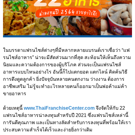
ในบรรดาแฟรนไชส์ต่างๆที่มีหลากหลายแบรนด์เราเชื่อว่า “แฟ
รนไชส์อาหาร” น่าจะมีสัดส่วนมากที่สุด สะท้อนให้เห็นถึงความ
นิยมและความต้องการของผู้บริโภค ส่วนจะเป็นแฟรนไชส์
อาหารแบบไหนอย่างไร อันนี้ก็ไปแตกยอด แตกไลน์ คิดค้นวิธี
การดึงดูดลูกค้า ยิ่งปัจจุบันหลายคนตกงาน ว่างงาน ต้องการ
อาชีพเสริม ไม่รู้จะทำอะไรหลายคนก็ออกมาเป็นพ่อค้าแม่ค้า
ขายอาหาร
ด้วยเหตุนี้
www.ThaiFranchiseCenter.com
จึงจัดให้กับ 22
แฟรนไชส์อาหารน่าลงทุนสำหรับปี 2021 ซึ่งแฟรนไชส์เหล่านี้
การันตีคุณภาพ และเป็นทางลัดสำหรับการลงทุนที่พร้อมให้เรา
ประสบความสำเร็จได้เร็วและง่ายยิ่งกว่าเดิม