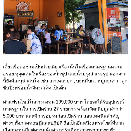
เตี๋ยวเรือต่อชามเป็นก๋วยเตี๋ยวเรือ เน้นในเรื่องมาตรฐานความ
อร่อย ชูจุดเด่นในเรื่องของน้ำซุป และน้ำปรุงสำเร็จรูป นอกจาก
นี้ยังมีเมนูน่าสนใจ เช่น เกาเหลาบก , บะหมี่บก , หมูมะนาว , ลูก
ชิ้นปิ้งพร้อมน้ำจิ้มรสเด็ด เป็นต้น
ค่าแฟรนไชส์ในการลงทุน 199,000 บาท โดยจะได้รับอุปกรณ์
มาตรฐานในการเปิดร้าน 27 รายการ พร้อมวัตถุดิบมูลค่ากว่า
5,000 บาท และมีการอบรมก่อนเปิดร้าน สอนเทคนิคสำคัญ
ต่างๆ ทั้งภาคทฤษฏีและปฏิบัติ ถือเป็นอีกหนึ่งแฟรนไชส์ที่หาก
เลือกลงทุนมีแต่ความคุ้มค่า การันตีคุณภาพจากสาขาทั่ว