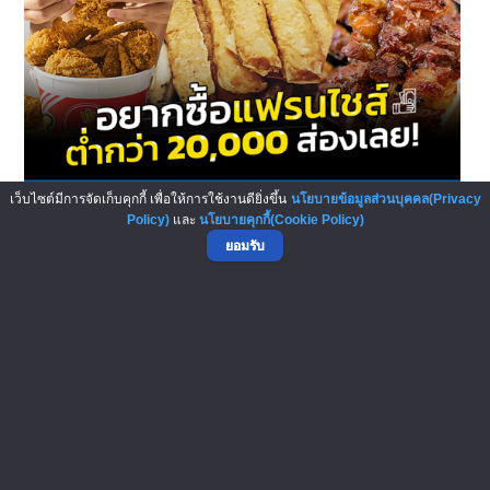
เว็บไซต์มีการจัดเก็บคุกกี้ เพื่อให้การใช้งานดียิ่งขึ้น
นโยบายข้อมูลส่วนบุคคล(Privacy
อยากซื้อแฟรนไชส์ต่ำกว่า 2 หม...
Policy)
และ
นโยบายคุกกี้(Cookie Policy)
ใครที่คิดว่าตัวเองกำลังจะตกงาน ว่างงาน หรือคนที่อยากลาออกจาก
ยอมรับ
งานประจำมาทำธุรกิจของตัวเ...
หน้า
จาก 4
1
<<
<
>
>>
บทความ SMEs
4,560
บทความแฟรนไชส์
3,029