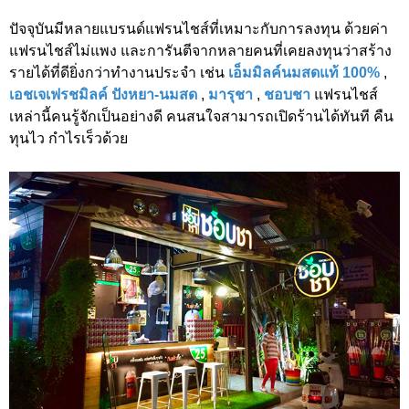
ปัจจุบันมีหลายแบรนด์แฟรนไชส์ที่เหมาะกับการลงทุน ด้วยค่า
แฟรนไชส์ไม่แพง และการันตีจากหลายคนที่เคยลงทุนว่าสร้าง
รายได้ที่ดียิ่งกว่าทำงานประจำ เช่น
เอ็มมิลค์นมสดแท้ 100%
,
เอชเจเฟรชมิลค์ ปังหยา-นมสด
,
มารุชา
,
ชอบชา
แฟรนไชส์
เหล่านี้คนรู้จักเป็นอย่างดี คนสนใจสามารถเปิดร้านได้ทันที คืน
ทุนไว กำไรเร็วด้วย