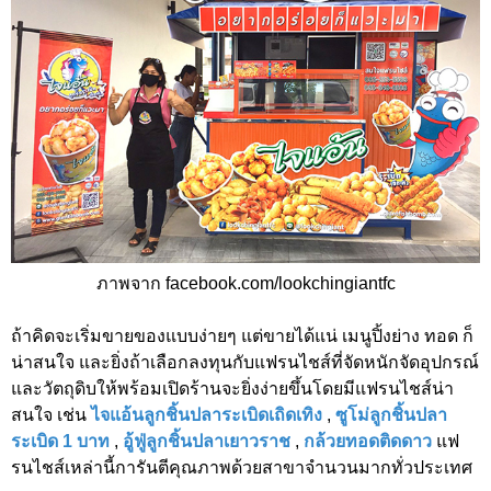
ภาพจาก facebook.com/lookchingiantfc
ถ้าคิดจะเริ่มขายของแบบง่ายๆ แต่ขายได้แน่ เมนูปิ้งย่าง ทอด ก็
น่าสนใจ และยิ่งถ้าเลือกลงทุนกับแฟรนไชส์ที่จัดหนักจัดอุปกรณ์
และวัตถุดิบให้พร้อมเปิดร้านจะยิ่งง่ายขึ้นโดยมีแฟรนไชส์น่า
สนใจ เช่น
ไจแอ้นลูกชิ้นปลาระเบิดเถิดเทิง
,
ซูโม่ลูกชิ้นปลา
ระเบิด 1 บาท
,
อู้ฟู่ลูกชิ้นปลาเยาวราช
,
กล้วยทอดติดดาว
แฟ
รนไชส์เหล่านี้การันตีคุณภาพด้วยสาขาจำนวนมากทั่วประเทศ