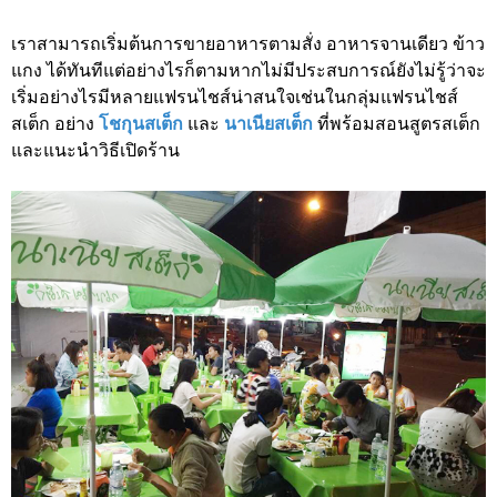
เราสามารถเริ่มต้นการขายอาหารตามสั่ง อาหารจานเดียว ข้าว
แกง ได้ทันทีแต่อย่างไรก็ตามหากไม่มีประสบการณ์ยังไม่รู้ว่าจะ
เริ่มอย่างไรมีหลายแฟรนไชส์น่าสนใจเช่นในกลุ่มแฟรนไชส์
สเต็ก อย่าง
โชกุนสเต็ก
และ
นาเนียสเต็ก
ที่พร้อมสอนสูตรสเต็ก
และแนะนำวิธีเปิดร้าน