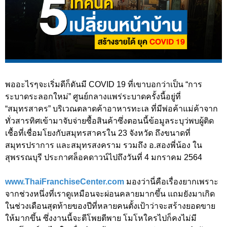
พออะไรๆจะเริ่มดีก็ดันมี COVID 19 ที่เขาบอกว่าเป็น “การ
ระบาดระลอกใหม่” ศูนย์กลางแพร่ระบาดครั้งนี้อยู่ที่
“สมุทรสาคร” บริเวณตลาดค้าอาหารทะเล ที่มีพ่อค้าแม่ค้าจาก
ทั่วสารทิศเข้ามาจับจ่ายซื้อสินค้าซึ่งตอนนี้ข้อมูลระบุว่พบผู้ติด
เชื้อที่เชื่อมโยงกับสมุทรสาครใน 23 จังหวัด ถึงขนาดที่
สมุทรปราการ และสมุทรสงคราม รวมถึง อ.สองพี่น้อง ใน
สุพรรณบุรี ประกาศล็อคดาวน์ไปถึงวันที่ 4 มกราคม 2564
www.ThaiFranchiseCenter.com
มองว่านี่คือเรื่องยากเพราะ
จากช่วงหนึ่งที่เราดูเหมือนจะผ่อนคลายมากขึ้น แถมยังมาเกิด
ในช่วงเดือนสุดท้ายของปีที่หลายคนตั้งเป้าว่าจะสร้างยอดขาย
ให้มากขึ้น ซึ่งงานนี้จะตีโพยตีพาย โมโหใครไปก็คงไม่มี