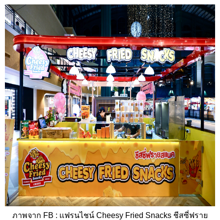
ภาพจาก FB : เเฟรนไชน์ Cheesy Fried Snacks ชีสซี่ฟราย