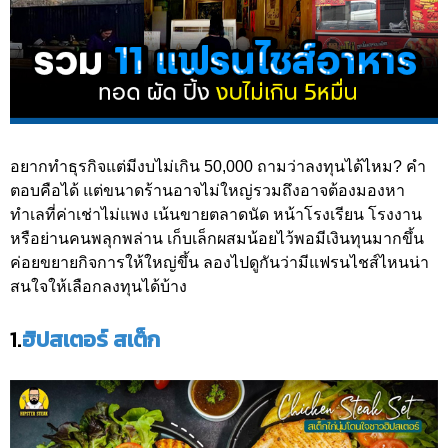
อยากทำธุรกิจแต่มีงบไม่เกิน 50,000 ถามว่าลงทุนได้ไหม? คำ
ตอบคือได้ แต่ขนาดร้านอาจไม่ใหญ่รวมถึงอาจต้องมองหา
ทำเลที่ค่าเช่าไม่แพง เน้นขายตลาดนัด หน้าโรงเรียน โรงงาน
หรือย่านคนพลุกพล่าน เก็บเล็กผสมน้อยไว้พอมีเงินทุนมากขึ้น
ค่อยขยายกิจการให้ใหญ่ขึ้น ลองไปดูกันว่ามีแฟรนไชส์ไหนน่า
สนใจให้เลือกลงทุนได้บ้าง
1.
ฮิปสเตอร์ สเต็ก