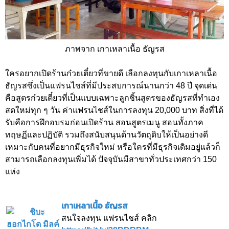
ภาพจาก เกาเหลาเนื้อ ธัญรส
ใครอยากเปิดร้านก๋วยเตี๋ยวที่ขายดี เลือกลงทุนกับเกาเหลาเนื้อ
ธัญรสซึ่งเป็นแฟรนไชส์ที่มีประสบการณ์นานกว่า 48 ปี จุดเด่น
คือสูตรก๋วยเตี๋ยวที่เป็นแบบเฉพาะลูกชิ้นสูตรของธัญรสที่ทำเอง
สดใหม่ทุก ๆ วัน ค่าแฟรนไชส์ในการลงทุน 20,000 บาท สิ่งที่ได้
รับคือการฝึกอบรมก่อนเปิดร้าน สอนสูตรเมนู สอนทั้งภาค
ทฤษฏีและปฏิบัติ รวมถึงสนับสนุนด้านวัตถุดิบให้เป็นอย่างดี
เหมาะกับคนที่อยากมีธุรกิจใหม่ หรือใครที่มีธุรกิจเดิมอยู่แล้วก็
สามารถเลือกลงทุนเพิ่มได้ ปัจจุบันมีสาขาทั่วประเทศกว่า 150
แห่ง
เกาเหลาเนื้อ ธัญรส
สนใจลงทุน แฟรนไชส์ คลิก