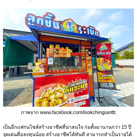
ภาพจาก www.facebook.com/lookchingiantfc
เป็นอีกแฟรนไชส์สร้างอาชีพที่น่าสนใจ ก่อตั้งมานานกว่า 15 ปี
จุดเด่นคือลงทุนน้อย สร้างอาชีพได้ทันที สามารถทำเป็นรายได้