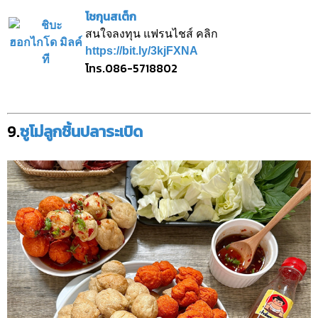
โชกุนสเต็ก
สนใจลงทุน แฟรนไชส์ คลิก
https://bit.ly/3kjFXNA
โทร.086-5718802
9.
ซูโม่ลูกชิ้นปลาระเบิด