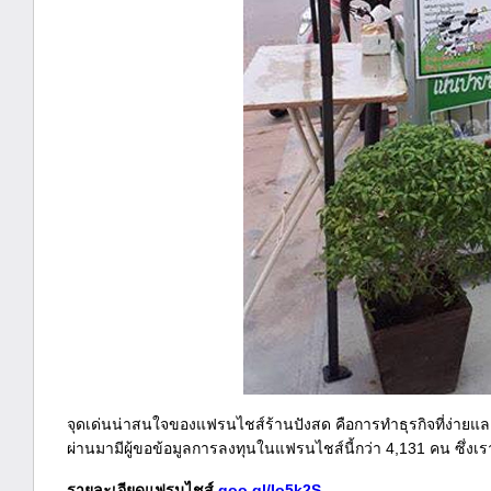
จุดเด่นน่าสนใจของแฟรนไชส์ร้านปังสด คือการทำธุรกิจที่ง่ายแล
ผ่านมามีผู้ขอข้อมูลการลงทุนในแฟรนไชส์นี้กว่า 4,131 คน ซึ่ง
รายละเอียดแฟรนไชส์
goo.gl/Io5k2S