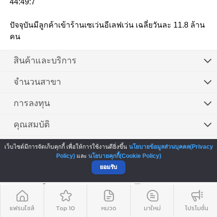
44:49:7
ปัจจุบันมีลูกค้าเข้าร้านเซเว่นอีเลฟเว่น เฉลี่ยวันละ 11.8 ล้าน
คน
สินค้าและบริการ
จำนวนสาขา
การลงทุน
คุณสมบัติ
สิ่งที่ได้รับ
เว็บไซต์มีการจัดเก็บคุกกี้ เพื่อให้การใช้งานดียิ่งขึ้น
นโยบายข้อมูลส่วนบุคคล(Privacy
Policy)
และ
นโยบายคุกกี้(Cookie Policy)
ข้อมูลเพิ่มเติม
ยอมรับ
มีคนสนใจลงทุนแล้ว 10,843 คน
แฟรนไชส์
Top 10
หมวด
มาใหม่
โปรโมชั่น
ติดต่อเจ้าของแฟรนไชส์