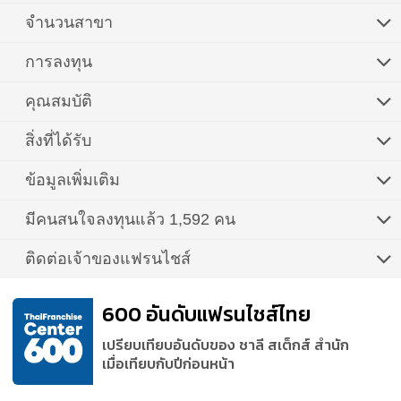
จำนวนสาขา
การลงทุน
คุณสมบัติ
สิ่งที่ได้รับ
ข้อมูลเพิ่มเติม
มีคนสนใจลงทุนแล้ว 1,592 คน
ติดต่อเจ้าของแฟรนไชส์
600 อันดับแฟรนไชส์ไทย
เปรียบเทียบอันดับของ ชาลี สเต็กส์ สำนัก
เมื่อเทียบกับปีก่อนหน้า