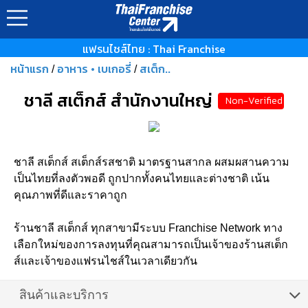
แฟรนไชส์ไทย : Thai Franchise
หน้าแรก
อาหาร • เบเกอรี่
สเต็ก..
/
/
ชาลี สเต็กส์ สำนักงานใหญ่
Non-Verified
ชาลี สเต็กส์ สเต็กส์รสชาติ มาตรฐานสากล ผสมผสานความ
เป็นไทยที่ลงตัวพอดี ถูกปากทั้งคนไทยและต่างชาติ เน้น
คุณภาพที่ดีและราคาถูก
ร้านชาลี สเต็กส์ ทุกสาขามีระบบ Franchise Network ทาง
เลือกใหม่ของการลงทุนที่คุณสามารถเป็นเจ้าของร้านสเต็ก
ส์และเจ้าของแฟรนไชส์ในเวลาเดียวกัน
สินค้าและบริการ