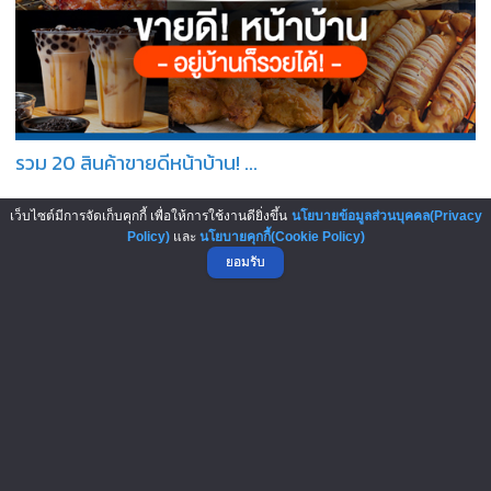
รวม 20 สินค้าขายดีหน้าบ้าน! ...
362,614
เว็บไซต์มีการจัดเก็บคุกกี้ เพื่อให้การใช้งานดียิ่งขึ้น
นโยบายข้อมูลส่วนบุคคล(Privacy
Policy)
และ
นโยบายคุกกี้(Cookie Policy)
ยอมรับ
เลือกเลย! 9 แฟรนไชส์ลงทุนต่ำ...