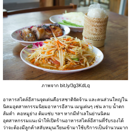
ภาพจาก bit.ly/3g3KdLq
อาหารสไตล์อีสานจุดเด่นคือรสชาติจัดจ้าน และคนส่วนใหญ่ใน
นิคมอุตสาหกรรมนิยมอาหารอีสาน เมนูเด่นๆ เช่น ลาบ น้ำตก
ส้มตำ คอหมูย่าง ต้มแซ่บ ฯลฯ หากมีทำเลในย่านนิคม
อุตสาหกรรมแนะนำให้เปิดร้านอาหารสไตล์อีสานที่รับรองได้
ว่าจะต้องมีลูกค้าสลับหมุนเวียนเข้ามาใช้บริการเป็นจำนวนมาก