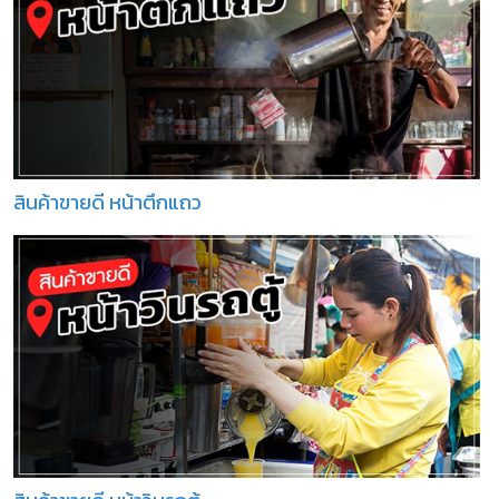
สินค้าขายดี หน้าตึกแถว