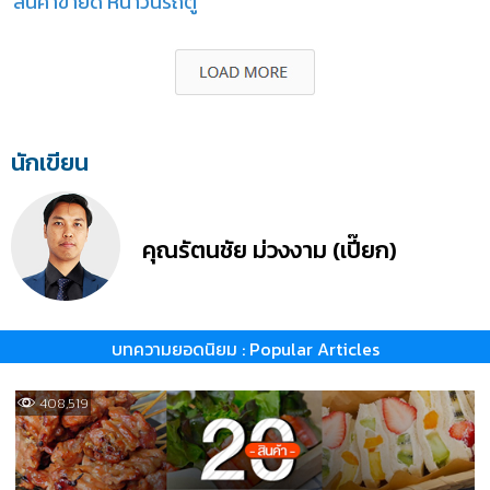
สินค้าขายดี หน้าวินรถตู้
นักเขียน
คุณรัตนชัย ม่วงงาม (เปี๊ยก)
บทความยอดนิยม : Popular Articles
408,519