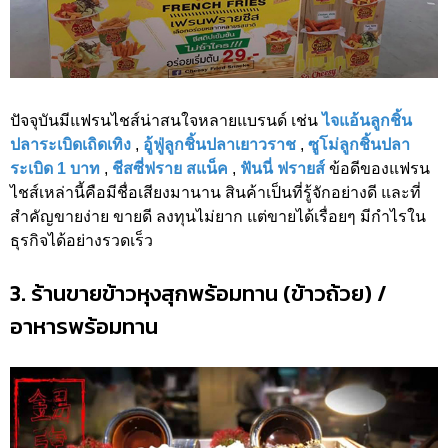
ปัจจุบันมีแฟรนไชส์น่าสนใจหลายแบรนด์ เช่น
ไจแอ้นลูกชิ้น
ปลาระเบิดเถิดเทิง
,
อู้ฟู่ลูกชิ้นปลาเยาวราช
,
ซูโม่ลูกชิ้นปลา
ระเบิด 1 บาท
,
ชีสซี่ฟราย สแน็ค
,
ฟันนี่ ฟรายส์
ข้อดีของแฟรน
ไชส์เหล่านี้คือมีชื่อเสียงมานาน สินค้าเป็นที่รู้จักอย่างดี และที่
สำคัญขายง่าย ขายดี ลงทุนไม่ยาก แต่ขายได้เรื่อยๆ มีกำไรใน
ธุรกิจได้อย่างรวดเร็ว
3. ร้านขายข้าวหุงสุกพร้อมทาน (ข้าวถ้วย) /
อาหารพร้อมทาน