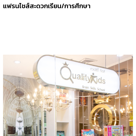
แฟรนไชส์สะดวกเรียน/การศึกษา