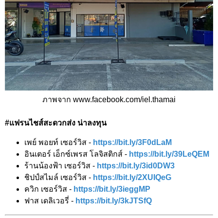
ภาพจาก www.facebook.com/iel.thamai
#แฟรนไชส์สะดวกส่ง น่าลงทุน
เพย์ พอยท์ เซอร์วิส -
https://bit.ly/3F0dLaM
อินเตอร์ เอ็กซ์เพรส โลจิสติกส์ -
https://bit.ly/39LeQEM
ร้านน้องฟ้า เซอร์วิส -
https://bit.ly/3id0DW3
ชิปป์สไมล์ เซอร์วิส -
https://bit.ly/2XUIQeG
ควิก เซอร์วิส -
https://bit.ly/3ieggMP
ฟาส เดลิเวอรี่ -
https://bit.ly/3kJTSfQ