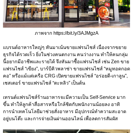
ภาพจาก https://bit.ly/3AJMgzA
แบรนด์อาหารใหญ่ๆ หันมาเน้นขายแฟรนไชส์ เนื่องจากขยาย
ธุรกิจได้รวดเร็ว ยิ่งในช่วงคนตกงาน คนว่างงาน ทำให้คนกลุ่ม
นี้อยากมีอาชีพและรายได้ จึงหันมาซื้อแฟรนไชส์ เช่น Zen ขาย
แฟรนไชส์ “เขียง”, บาร์บีคิวพลาซ่า ขายแฟรนไชส์ “หมูทอดกอด
คอ” หรือแม้แต่เครือ CRG เปิดขายแฟรนไชส์ “อร่อยดี-เกาลูน”,
เชสเตอร์ ขายแฟรนไชส์ “ตะหลิว” เป็นต้น
เทรนด์แฟรนไชส์ร้านอาหารจะมีความเป็น Self-Service มาก
ขึ้น ทำให้ลูกค้าสื่อสารหรือใกล้ชิดกับพนักงานน้อยลง อาทิ
การนำเทคโนโลยีมาช่วยสั่งอาหาร มีอุปกรณ์ทำความสะอาด
อยู่บนโต๊ะ และการจ่ายเงินผ่านออนไลน์ เพื่อลดการสัมผัส