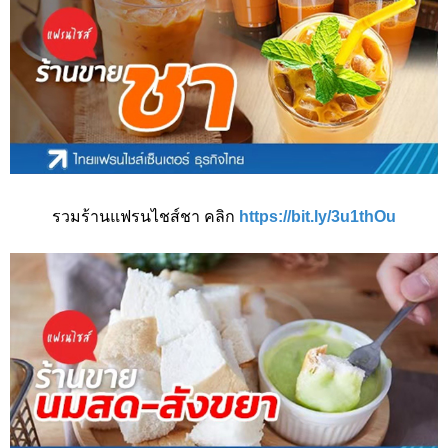
รวมร้านแฟรนไชส์ชา คลิก
https://bit.ly/3u1thOu