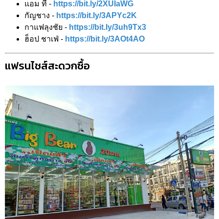
แอม ที -
https://bit.ly/2XUIaWG
กัญชาง -
https://bit.ly/3APYc2K
กาแฟลุงชัย -
https://bit.ly/3uh9Tx3
ฮ็อป ชาเฟ่ -
https://bit.ly/3AOt4AO
แฟรนไชส์สะดวกซื้อ