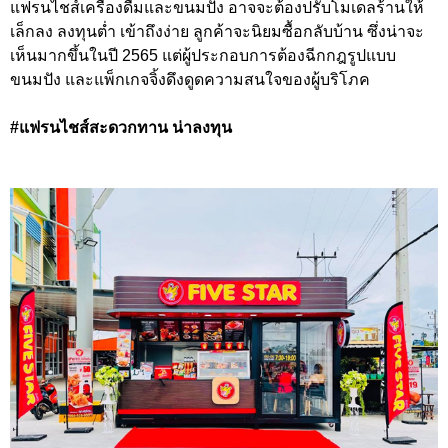
แฟรนไชส์เครื่องดื่มและขนมปัง อาจจะต้องปรับโมเดลร้านให้
เล็กลง ลงทุนต่ำ เข้าถึงง่าย ลูกค้าจะนิยมซื้อกลับบ้าน ซึ่งน่าจะ
เห็นมากขึ้นในปี 2565 แต่ผู้ประกอบการต้องฉีกกฎรูปแบบ
ขนมปัง และแพ็กเกจจิ้งดึงดูดความสนใจของผู้บริโภค
#แฟรนไชส์สะดวกทาน น่าลงทุน