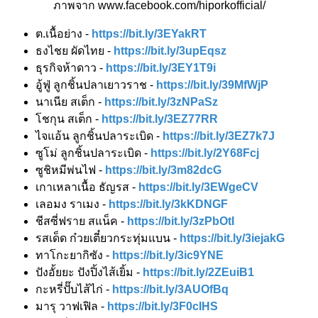
ภาพจาก www.facebook.com/hiporkofficial/
ต.เนื้อย่าง -
https://bit.ly/3EYakRT
ธงไชย ผัดไทย -
https://bit.ly/3upEqsz
ธุรกิจห้าดาว -
https://bit.ly/3EY1T9i
อู้ฟู่ ลูกชิ้นปลาเยาวราช -
https://bit.ly/39MfWjP
นาเนีย สเต็ก -
https://bit.ly/3zNPaSz
โชกุน สเต็ก -
https://bit.ly/3EZ77RR
ไจแอ้น ลูกชิ้นปลาระเบิด -
https://bit.ly/3EZ7k7J
ซูโม่ ลูกชิ้นปลาระเบิด -
https://bit.ly/2Y68Fcj
ซูชิหมีพ่นไฟ -
https://bit.ly/3m82dcG
เกาเหลาเนื้อ ธัญรส -
https://bit.ly/3EWgeCV
เลอมง ราเมง -
https://bit.ly/3kKDNGF
ชีสซี่ฟราย สแน็ค -
https://bit.ly/3zPbOtI
รสเด็ด ก๋วยเตี๋ยวกระทุ่มแบน -
https://bit.ly/3iejakG
ทาโกะยากิซัง -
https://bit.ly/3ic9YNE
ปังอั้ยยะ ปังปิ้งไส้เยิ้ม -
https://bit.ly/2ZEuiB1
กะหรี่ปั๊บไส้ไก่ -
https://bit.ly/3AUOfBq
มารุ วาฟเฟิล -
https://bit.ly/3F0cIHS