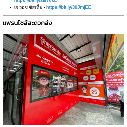
https://bit.ly/3i976kL
เจ วอช ซิสเท็ม -
https://bit.ly/39JmjEE
แฟรนไชส์สะดวกส่ง