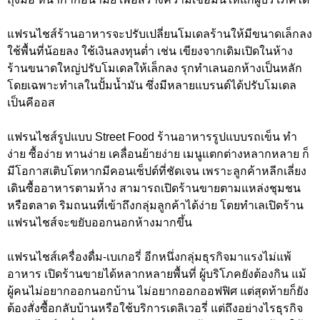
แฟรนไชส์ร้านอาหารจะปรับเปลี่ยนโมเดลร้านให้มีขนาดเล็กลง
ใช้พื้นที่น้อยลง ใช้เงินลงทุนต่ำ เช่น เขียงจากเดิมเปิดในห้าง
ร้านขนาดใหญ่ปรับโมเดลให้เล็กลง รุกทำเลนอกห้างเป็นหลัก
โดยเฉพาะทำเลในปั้มน้ำมัน ซึ่งมีหลายแบรนด์ได้ปรับโมเดล
เป็นคีออส
แฟรนไชส์รูปแบบ Street Food ร้านอาหารรูปแบบรถเข็น ทำ
ง่าย ซื้อง่าย ทานง่าย เคลื่อนย้ายง่าย เมนูแตกต่างหลากหลาย ก็
มีโอกาสเติบโตหากมีคอนเซ็ปต์ที่ชัดเจน เพราะลูกค้าหลีกเลี่ยง
เดินซื้ออาหารตามห้าง สามารถเปิดร้านขายตามแหล่งชุมชน
หรือตลาด ริมถนนที่เข้าถึงกลุ่มลูกค้าได้ง่าย โดยทำเลเปิดร้าน
แฟรนไชส์จะขยับออกนอกห้างมากขึ้น
แฟรนไชส์เครื่องดื่ม-เบเกอรี่ อีกหนึ่งกลุ่มธุรกิจมาแรงไม่แพ้
อาหาร เปิดร้านขายได้หลากหลายพื้นที่ ผู้บริโภคยังต้องกิน แม้
ผู้คนไม่อยากออกนอกบ้าน ไม่อยากออกออฟฟิศ แต่สุดท้ายก็ยัง
ต้องสั่งซื้อกลับบ้านหรือใช้บริการเดลิเวอรี่ แต่ถึงอย่างไรธุรกิจ