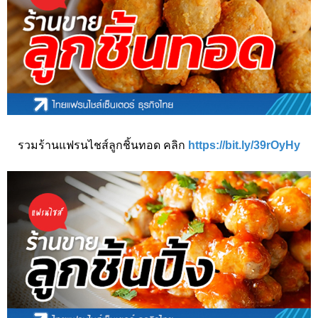
รวมร้านแฟรนไชส์ลูกชิ้นทอด คลิก
https://bit.ly/39rOyHy