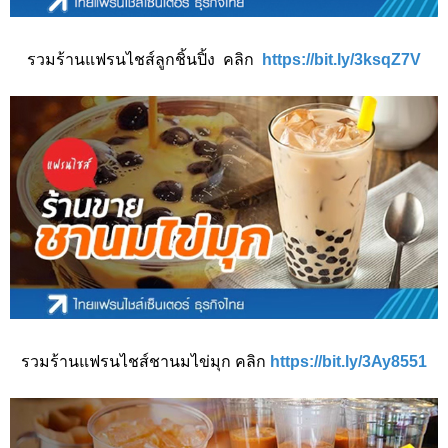
รวมร้านแฟรนไชส์ลูกชิ้นปิ้ง คลิก
https://bit.ly/3ksqZ7V
รวมร้านแฟรนไชส์ชานมไข่มุก คลิก
https://bit.ly/3Ay8551