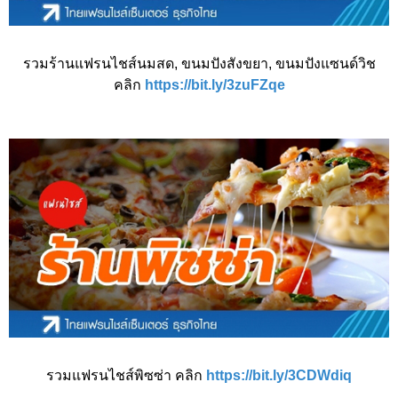
รวมร้านแฟรนไชส์นมสด, ขนมปังสังขยา, ขนมปังแซนด์วิช
คลิก
https://bit.ly/3zuFZqe
รวมแฟรนไชส์พิซซ่า คลิก
https://bit.ly/3CDWdiq