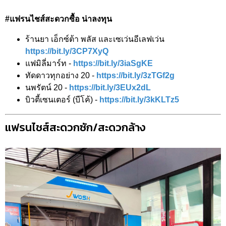
#แฟรนไชส์สะดวกซื้อ น่าลงทุน
ร้านยา เอ็กซ์ต้า พลัส และเซเว่นอีเลฟเว่น
https://bit.ly/3CP7XyQ
แฟมิลี่มาร์ท -
https://bit.ly/3iaSgKE
ทัดดาวทุกอย่าง 20 -
https://bit.ly/3zTGf2g
นพรัตน์ 20 -
https://bit.ly/3EUx2dL
บิวตี้เซนเตอร์ (บีโค้) -
https://bit.ly/3kKLTz5
แฟรนไชส์สะดวกซัก/สะดวกล้าง