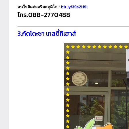
สนใจติดต่อครีมสตูดิโอ :
bit.ly/39c2H9l
โทร.088-2770488
3.กัตโตะชา เทสตี้ทีเฮาส์