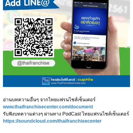
อ่านบทความอื่นๆ จากไทยแฟรนไชส์เซ็นเตอร์
www.thaifranchisecenter.com/document
รับฟังบทความต่างๆ ผ่านทาง PodCast ไทยแฟรนไชส์เซ็นเตอร์
https://soundcloud.com/thaifranchisecenter