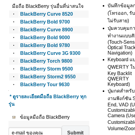
บันทึกข้อมู
มือถือ BlackBerry รุ่นอื่นที่น่าสนใจ
(โทรออก, รั
BlackBerry Curve 8520
ไม่รับสาย)
BlackBerry Bold 9700
ปุ่มควบคุมก
BlackBerry Curve 8900
ทำงานแบบสั
BlackBerry Bold 9000
(Touch-Sensi
BlackBerry Bold 9780
Optical Trac
Navigation)
BlackBerry Curve 3G 9300
Keyboard แบ
BlackBerry Torch 9800
QWERTY ในต
BlackBerry Storm 9500
Key Backlit
BlackBerry Storm2 9550
QWERTY
Keyboard)
BlackBerry Tour 9630
ปุ่มกดสำหรั
* ดูรายละเอียดมือถือ BlackBerry ทุก
งานฟังก์ชัน 
รุ่น
End, VAD (U
Customizabl
Camera (Us
ข้อมูลมือถือ BlackBerry
Customizabl
Volume/Zoo
Submit