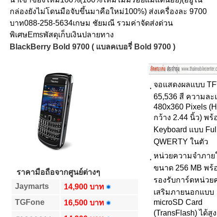
กล่องยังไม่โดนมือจับขึ้นมาคือใหม่100%) ส่งเครื่องละ 9700
บาท088-258-5634เกษม ชัยมณี รวมค่าจัดส่งด่วน
พิเศษEmsพัสดุเก็บเงินปลายทาง
BlackBerry Bold 9700 ( แบลคเบอรี่ Bold 9700 )
จอแสดงผลแบบ TF
65,536 สี ความละเ
480x360 Pixels (
กว้าง 2.44 นิ้ว) พร
Keyboard แบบ Ful
QWERTY ในตัว
หน่วยความจำภาย
ขนาด 256 MB พร้
ราคามือถือจากศูนย์ต่างๆ
รองรับการ์ดหน่ว
Jaymarts
14,900 บาท
เสริมภายนอกแบบ
TGFone
microSD Card
16,500 บาท
(TransFlash) ได้สูง