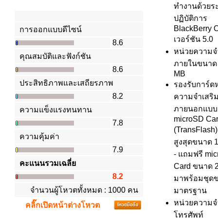
ทำงานด้วยร
ปฏิบัติการ
BlackBerry 
การออกแบบดีไซน์
เวอร์ชัน 5.0
8.6
หน่วยความจ
คุณสมบัติและฟังก์ชัน
ภายในขนาด
8.6
MB
ประสิทธิภาพและเสถียรภาพ
รองรับการ์ด
8.2
ความจำเสริ
ภายนอกแบบ
ความแข็งแรงทนทาน
microSD Ca
7.8
(TransFlash) 
ความคุ้มค่า
สูงสุดขนาด 
7.9
- แถมฟรี mi
คะแนนรวมเฉลี่ย
Card ขนาด 
8.2
มาพร้อมชุด
จำนวนผู้โหวตทั้งหมด : 1000 คน
มาตรฐาน
หน่วยความจ
คลิ๊กเปิดหน้าต่างโหวต
โทรศัพท์