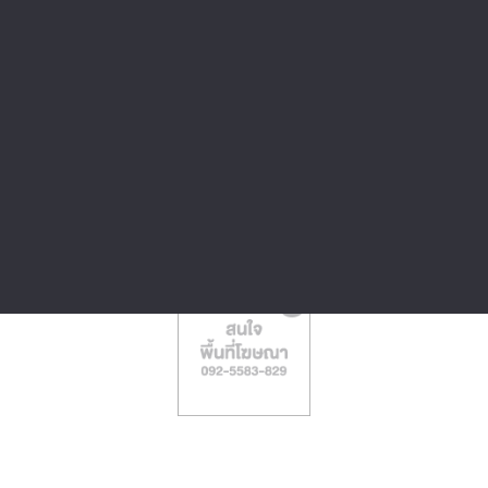
ไจแอ้น ลูกชิ้น
เชสเตอร์
ปลาระเบิด
แฟรนไชส์ ซูโม่
อู้ฟู่ ลูกชิ้นปลา
ลูกชิ้นปลาระเบิด
เยาวราช
พุงแตก