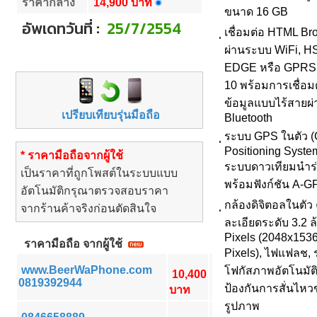
ราคากลาง
14,900 บาท
ขนาด 16 GB
อัพเดทวันที่
:
25/7/2554
เชื่อมต่อ HTML Br
ผ่านระบบ WiFi, 
EDGE หรือ GPRS
10 พร้อมการเชื่อม
ข้อมูลแบบไร้สายผ่
เปรียบเทียบรุ่นมือถือ
Bluetooth
ระบบ GPS ในตัว (
Positioning System
* ราคามือถือจากผู้ใช้
ระบบดาวเทียมนำร่
เป็นราคาที่ถูกโพสต์ในระบบแบบ
พร้อมฟังก์ชัน A-G
อัตโนมัติกรุณาตรวจสอบราคา
กล้องดิจิตอลในตัว
จากร้านค้าจริงก่อนตัดสินใจ
ละเอียดระดับ 3.2 ล
Pixels (2048x153
ราคามือถือ จากผู้ใช้
Pixels), ไฟแฟลช,
www.BeerWaPhone.com
โฟกัสภาพอัตโนมัต
10,400
0819392944
ป้องกันการสั่นไห
บาท
รูปภาพ