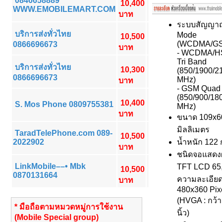
0846658889
10,400
WWW.EMOBILEMART.COM
บาท
ระบบสัญญา
บริการส่งทั่วไทย
Mode
10,500
(WCDMA/G
0866696673
บาท
- WCDMA/H
Tri Band
บริการส่งทั่วไทย
10,300
(850/1900/2
0866696673
MHz)
บาท
- GSM Quad
(850/900/18
10,400
S. Mos Phone 0809755381
MHz)
บาท
ขนาด 109x6
มิลลิเมตร
TaradTelePhone.com 089-
10,500
2022902
น้ำหนัก 122 
บาท
ชนิดจอแสด
LinkMobile––• Mbk
TFT LCD 65,
10,500
0870131664
ความละเอีย
บาท
480x360 Pix
(HVGA : กว้า
* มือถือตามหมวดหมู่การใช้งาน
นิ้ว)
(Mobile Special group)