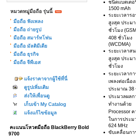
ชนิดแบตเตอรี่
1500 mAh
หมวดหมู่มือถือ รุ่นนี้
ระยะเวลารอ
มือถือ ฟังเพลง
สูงสุด ประม
มือถือ ถ่ายรูป
ชั่วโมง (GSM
มือถือ สมาร์ทโฟน
408 ชั่วโมง
(WCDMA)
มือถือ มัลติมีเดีย
ระยะเวลาส
มือถือ ธุรกิจ
สูงสุด ประม
มือถือ จีพีเอส
ชั่วโมง
ระยะเวลากา
แจ้งราคาจากผู้ใช้ที่นี่
เพลงต่อเนื่อง
ดูรูปเพิ่มเติม
ประมาณ 38 ช
ส่งให้เพื่อนดู
ประมวลผลก
ทำงานด้วย
เก็บเข้า My Catalog
Processor ค
แจ้งแก้ไขข้อมูล
ในการประม
624 MHz
คะแนนโหวตมือถือ BlackBerry Bold
ขับเคลื่อนกา
9700