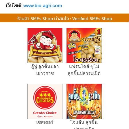
เว็บไซต์
:
www.bio-agri.com
ร้านค้า SMEs Shop น่าสนใจ : Verified SMEs Shop
อู้ฟู่ ลูกชิ้นปลา
แฟรนไชส์ ซูโม่
เยาวราช
ลูกชิ้นปลาระเบิด
พุงแตก
เชสเตอร์
ไจแอ้น ลูกชิ้น