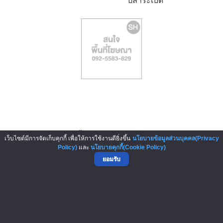
ปลาระเบิด
การโพสต์ข้อความซื้อ-ขายสินค้าใดๆ ถือเป็นความรับผิดชอบของ
เว็บไซต์มีการจัดเก็บคุกกี้ เพื่อให้การใช้งานดียิ่งขึ้น
นโยบายข้อมูลส่วนบุคคล(Privacy
ผู้ลงประกาศ ทางเว็บไซต์ ThaiFranchiseCenter.com เป็นเพียงผู้ให้
Policy)
และ
นโยบายคุกกี้(Cookie Policy)
บริการ และไม่มีส่วนเกี่ยวข้องกับการกระทำดังกล่าว รวมทั้งไม่มีส่วน
ยอมรับ
รับผิดชอบใดๆ และไม่สามารถนำไปอ้างอิงทางกฎหมายได้
กรุณาใช้
วิจารณญาณและดุลยพินิจ ก่อนโอนเงินชำระค่าสินค้าทุกครั้ง
▲ GO TO TOP