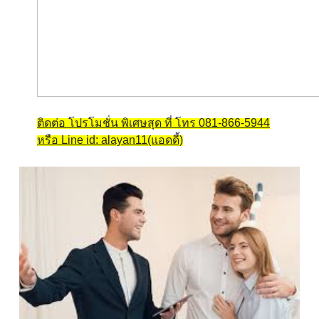
ติดต่อ โปรโมชั่น พิเศษสุด ที่ โทร 081-866-5944
หรือ Line id: alayan11(แอดดี้)