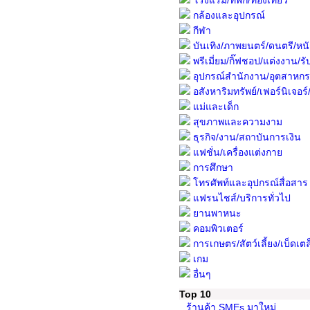
โรงแรม/ที่พัก/ท่องเที่ยว
กล้องและอุปกรณ์
กีฬา
บันเทิง/ภาพยนตร์/ดนตรี/หนั
พรีเมี่ยม/กิ๊ฟชอป/แต่งงาน/รับ
อุปกรณ์สำนักงาน/อุตสาหก
อสังหาริมทรัพย์/เฟอร์นิเจอร์/พื
แม่และเด็ก
สุขภาพและความงาม
ธุรกิจ/งาน/สถาบันการเงิน
แฟชั่น/เครื่องแต่งกาย
การศึกษา
โทรศัพท์และอุปกรณ์สื่อสาร
แฟรนไชส์/บริการทั่วไป
ยานพาหนะ
คอมพิวเตอร์
การเกษตร/สัตว์เลี้ยง/เบ็ดเตล
เกม
อื่นๆ
Top 10
ร้านค้า SMEs มาใหม่