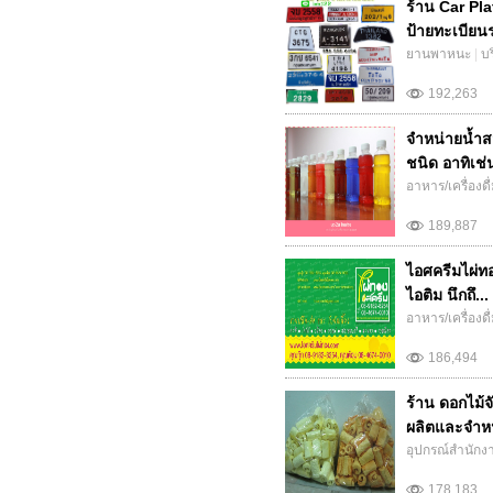
ร้าน Car Pla
ป้ายทะเบียนร
ยานพาหนะ
|
บ
192,263
จำหน่ายน้ำส
ชนิด อาทิเช่
อาหาร/เครื่องดื
189,887
ไอศครีมไผ่ทอง
ไอติม นึกถึ...
อาหาร/เครื่องดื
186,494
ร้าน ดอกไม้จ
ผลิตและจำหน
อุปกรณ์สำนักง
178,183