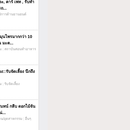
te, คาร์ เพท , รับทำ
ถ...
ริการด้านยานยนต์
มุนไพรมากกว่า 10
น มะต...
่ม
|
สถาบันสอนทำอาหาร
::รับจัดเลี้ยง นึกถึง
่ม
|
รับจัดเลี้ยง
ันทน์ กลีบ ดอกไม้จัน
่...
าน/อุตสาหกรรม
|
อื่นๆ