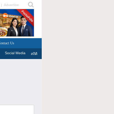
|
Advertise
ontact Us
Social Media
สถิติ