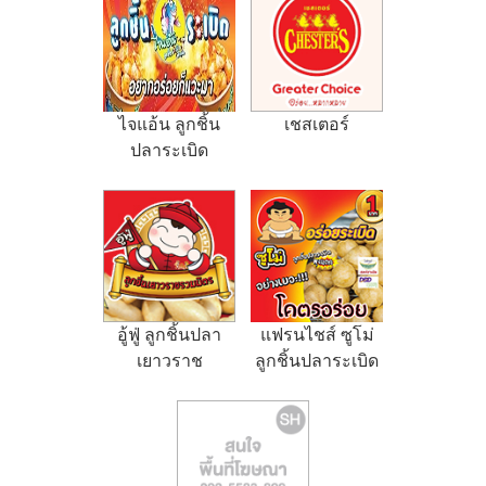
ไจแอ้น ลูกชิ้น
เชสเตอร์
ปลาระเบิด
อู้ฟู่ ลูกชิ้นปลา
แฟรนไชส์ ซูโม่
เยาวราช
ลูกชิ้นปลาระเบิด
พุงแตก