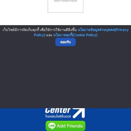
เว็บไซต์มีการจัดเก็บคุกกี้ เพื่อให้การใช้งานดียิ่งขึ้น
นโยบายข้อมูลส่วนบุคคล(Privacy
Policy)
และ
นโยบายคุกกี้(Cookie Policy)
ยอมรับ
การโพสต์ข้อความซื้อ-ขายสินค้าใดๆ ถือเป็นความรับผิดชอบของ
ผู้ลงประกาศ ทางเว็บไซต์ ThaiFranchiseCenter.com เป็นเพียงผู้ให้
บริการ และไม่มีส่วนเกี่ยวข้องกับการกระทำดังกล่าว รวมทั้งไม่มีส่วน
รับผิดชอบใดๆ และไม่สามารถนำไปอ้างอิงทางกฎหมายได้
กรุณาใช้
วิจารณญาณและดุลยพินิจ ก่อนโอนเงินชำระค่าสินค้าทุกครั้ง
▲ GO TO TOP