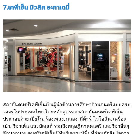
7.เคพีเอ็น มิวสิค อะคาเดมี่
สถาบันดนตรีเคพีเอ็นเป็นผู้นำด้านการศึกษาด้านดนตรีแบบครบ
วงจรในประเทศไทย โดยหลักสูตรของสถาบันดนตรีเคพีเอ็น
ประกอบด้วย เปียโน, ร้องเพลง, กลอง, กีต้าร์, ไวโอลีน, เครื่อง
เป่า, วิชาเต้น และบัลเลต์ รวมถึงทฤษฎีภาคดนตรี และวิชาอื่นๆ
อีกมากมาย ดนตรีเคพีเอ็นมีทีมวิเคราะห์พื้นที่ก่อนตัดสินใจการ