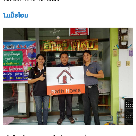
1.แม็ธโฮม